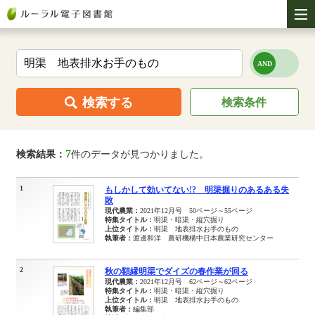
検索する
検索条件
7
検索結果：
件のデータが見つかりました。
1
もしかして効いてない!? 明渠掘りのあるある失
敗
現代農業：
2021年12月号 50ページ～55ページ
特集タイトル：
明渠・暗渠・縦穴掘り
上位タイトル：
明渠 地表排水お手のもの
執筆者：
渡邊和洋 農研機構中日本農業研究センター
2
秋の額縁明渠でダイズの春作業が回る
現代農業：
2021年12月号 62ページ～62ページ
特集タイトル：
明渠・暗渠・縦穴掘り
上位タイトル：
明渠 地表排水お手のもの
執筆者：
編集部