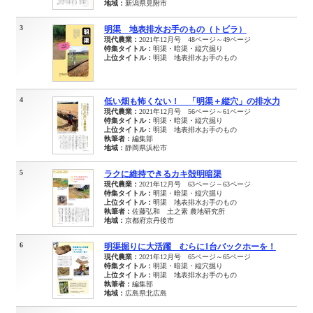
地域：
新潟県見附市
3
明渠 地表排水お手のもの（トビラ）
現代農業：
2021年12月号 48ページ～49ページ
特集タイトル：
明渠・暗渠・縦穴掘り
上位タイトル：
明渠 地表排水お手のもの
4
低い畑も怖くない！ 「明渠＋縦穴」の排水力
現代農業：
2021年12月号 56ページ～61ページ
特集タイトル：
明渠・暗渠・縦穴掘り
上位タイトル：
明渠 地表排水お手のもの
執筆者：
編集部
地域：
静岡県浜松市
5
ラクに維持できるカキ殻明暗渠
現代農業：
2021年12月号 63ページ～63ページ
特集タイトル：
明渠・暗渠・縦穴掘り
上位タイトル：
明渠 地表排水お手のもの
執筆者：
佐藤弘和 土之素 農地研究所
地域：
京都府京丹後市
6
明渠掘りに大活躍 むらに1台バックホーを！
現代農業：
2021年12月号 65ページ～65ページ
特集タイトル：
明渠・暗渠・縦穴掘り
上位タイトル：
明渠 地表排水お手のもの
執筆者：
編集部
地域：
広島県北広島