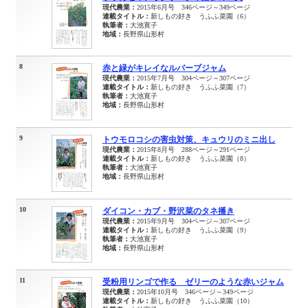
現代農業：
2015年6月号 346ページ～349ページ
連載タイトル：
新しもの好き うふふ菜園（6）
執筆者：
大池寛子
地域：
長野県山形村
8
赤と緑がキレイなルバーブジャム
現代農業：
2015年7月号 304ページ～307ページ
連載タイトル：
新しもの好き うふふ菜園（7）
執筆者：
大池寛子
地域：
長野県山形村
9
トウモロコシの害虫対策、キュウリのミニ出し
現代農業：
2015年8月号 288ページ～291ページ
連載タイトル：
新しもの好き うふふ菜園（8）
執筆者：
大池寛子
地域：
長野県山形村
10
ダイコン・カブ・野沢菜のタネ播き
現代農業：
2015年9月号 304ページ～307ページ
連載タイトル：
新しもの好き うふふ菜園（9）
執筆者：
大池寛子
地域：
長野県山形村
11
受粉用リンゴで作る ゼリーのような赤いジャム
現代農業：
2015年10月号 346ページ～349ページ
連載タイトル：
新しもの好き うふふ菜園（10）