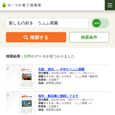
検索する
検索条件
12
検索結果：
件のデータが見つかりました。
1
失敗、成功……今年のうふふ菜園
現代農業：
2015年12月号 284ページ～287ページ
連載タイトル：
新しもの好き うふふ菜園（最終回）
執筆者：
大池寛子
地域：
長野県山形村
2
毎年、新品種に挑戦してます
現代農業：
2015年1月号 298ページ～301ページ
連載タイトル：
新しもの好き うふふ菜園（1）
執筆者：
大池寛子
地域：
長野県山形村