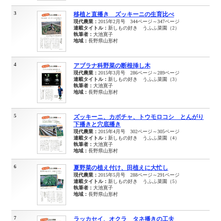
3
移植と直播き ズッキーニの生育比べ
現代農業：
2015年2月号 344ページ～347ページ
連載タイトル：
新しもの好き うふふ菜園（2）
執筆者：
大池寛子
地域：
長野県山形村
4
アブラナ科野菜の断根挿し木
現代農業：
2015年3月号 286ページ～289ページ
連載タイトル：
新しもの好き うふふ菜園（3）
執筆者：
大池寛子
地域：
長野県山形村
5
ズッキーニ、カボチャ、トウモロコシ とんがり
下播きと穴底播き
現代農業：
2015年4月号 302ページ～305ページ
連載タイトル：
新しもの好き うふふ菜園（4）
執筆者：
大池寛子
地域：
長野県山形村
6
夏野菜の植え付け、田植えに大忙し
現代農業：
2015年5月号 288ページ～291ページ
連載タイトル：
新しもの好き うふふ菜園（5）
執筆者：
大池寛子
地域：
長野県山形村
7
ラッカセイ、オクラ タネ播きの工夫