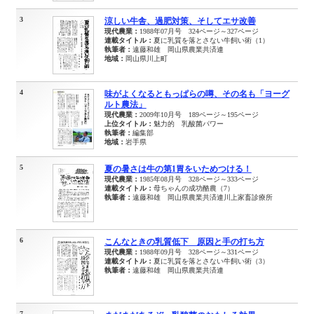
3
涼しい牛舎、過肥対策、そしてエサ改善
現代農業：
1988年07月号 324ページ～327ページ
連載タイトル：
夏に乳質を落とさない牛飼い術（1）
執筆者：
遠藤和雄 岡山県農業共済連
地域：
岡山県川上町
4
味がよくなるともっぱらの噂、その名も「ヨーグ
ルト農法」
現代農業：
2009年10月号 189ページ～195ページ
上位タイトル：
魅力的 乳酸菌パワー
執筆者：
編集部
地域：
岩手県
5
夏の暑さは牛の第1胃をいためつける！
現代農業：
1985年08月号 328ページ～333ページ
連載タイトル：
母ちゃんの成功酪農（7）
執筆者：
遠藤和雄 岡山県農業共済連川上家畜診療所
6
こんなときの乳質低下 原因と手の打ち方
現代農業：
1988年09月号 328ページ～331ページ
連載タイトル：
夏に乳質を落とさない牛飼い術（3）
執筆者：
遠藤和雄 岡山県農業共済連
7