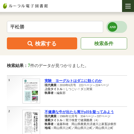
検索する
検索条件
7
検索結果：
件のデータが見つかりました。
1
実験 ヨーグルトはダニに効くのか
現代農業：
2010年6月号 222ページ～224ページ
上位タイトル：
しつこい！ダニ対策
執筆者：
編集部
2
不健康な牛が出たら胃汁pHを疑ってみよう
現代農業：
1986年12月号 334ページ～337ページ
連載タイトル：
胃汁検査で健康酪農（4）
執筆者：
遠藤和雄 岡山県農業共済連川上家畜診療所
地域：
岡山県川上町／岡山県川上町／岡山県川上町