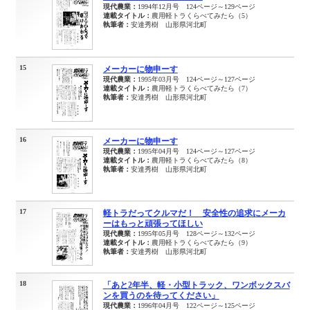
現代農業：
1994年12月号 124ページ～129ページ
連載タイトル：
農用軽トラくらべてみたら（5）
執筆者：
安達秀樹 山形県河北町
15
メーカーに物申ーす
現代農業：
1995年03月号 124ページ～127ページ
連載タイトル：
農用軽トラくらべてみたら（7）
執筆者：
安達秀樹 山形県河北町
16
メーカーに物申ーす
現代農業：
1995年04月号 124ページ～127ページ
連載タイトル：
農用軽トラくらべてみたら（8）
執筆者：
安達秀樹 山形県河北町
17
軽トラだってクルマだ！ 安全性の追求にメーカ
ーはもっと頑張ってほしい
現代農業：
1995年05月号 128ページ～132ページ
連載タイトル：
農用軽トラくらべてみたら（9）
執筆者：
安達秀樹 山形県河北町
18
「あと2年半、軽・小型トラック、ワンボックスバ
ンを買うのを待ってください」
現代農業：
1996年04月号 122ページ～125ページ