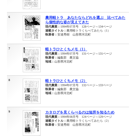
6
農用軽トラ あなたならどれを選ぶ 比べてみた
ら個性的な姿が見えてきた
現代農業：
1994年07月号 128ページ～134ページ
連載タイトル：
農用軽トラくらべてみたら（1）
執筆者：
安達秀樹 山形県河北町
7
軽トラひとくちメモ（1）
現代農業：
1994年07月号 131ページ～131ページ
執筆者：
編集部 農文協
地域：
山形県河北町
8
軽トラひとくちメモ（2）
現代農業：
1994年07月号 132ページ～133ページ
執筆者：
編集部 農文協
地域：
山形県河北町
9
カタログを見くらべるのは短所を知るため
現代農業：
1994年08月号 124ページ～129ページ
連載タイトル：
農用軽トラくらべてみたら（2）
執筆者：
安達秀樹 山形県河北町