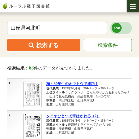
検索する
検索条件
63
検索結果：
件のデータが見つかりました。
1
20～30年生のオウトウで成功！
現代農業：
1993年08月号 264ページ～265ページ
上位タイトル：
サクランボ こんなやりかたもあったのか！
山形で見た低樹高、高品質栽培 3人のワザ
執筆者：
岡田与之助 山形県河北町
地域：
山形県河北町
2
タイヤひとつで車はかわる（2）
現代農業：
1995年01月号 149ページ～153ページ
連載タイトル：
農用軽トラくらべてみたら（6）
執筆者：
安達秀樹 山形県河北町
地域：
山形県河北町