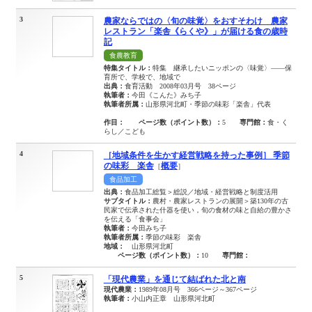
3
農家ならではの〈旬の味覚〉をおすそわけ 農家
レストラン「楽舎《らくや》」が届ける食の歳時
記
食農教育
特集タイトル：
特集 継承したいニッポンの〈味覚〉――保
育所で、学校で、地域で
出典：
食育活動 2008年03月号 38ページ
執筆者：
今田《こんた》みち子
執筆者所属：
山形県河北町・季節の味彩「楽舎」代表
作目：
ページ数（ポイント数）：
5
専門館：
食・く
らし／こども
4
［地域条件を生かす経営戦略を持った事例］ 季節
の味彩 楽舎
概要
［
］
食品加工
出典：
食品加工総覧＞総説／地域・経営戦略と制度活用
サブタイトル：
農村・農家レストランの展開＞築130年の古
民家で伝承された什器を使い，旬の食材の味と自給の豊かさ
を伝える「食事会」
執筆者：
今田みち子
執筆者所属：
季節の味彩 楽舎
地域：
山形県河北町
ページ数（ポイント数）：
10
専門館：
5
「現代農業」を通じて結ばれた北と南
現代農業：
1989年08月号 366ページ～367ページ
執筆者：
小山内正章 山形県河北町