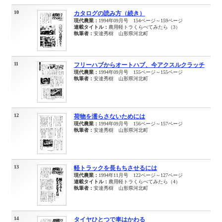
10
カタログの読み方（続き）
現代農業：
1994年09月号 154ページ～159ページ
連載タイトル：
農用軽トラくらべてみたら（3）
執筆者：
安達秀樹 山形県河北町
11
フリーハブからオートハブ、今アクスルクラッチ
現代農業：
1994年09月号 155ページ～155ページ
執筆者：
安達秀樹 山形県河北町
12
荷物を濡らさないためには
現代農業：
1994年09月号 156ページ～157ページ
執筆者：
安達秀樹 山形県河北町
13
軽トラックを長もちさせるには
現代農業：
1994年11月号 122ページ～127ページ
連載タイトル：
農用軽トラくらべてみたら（4）
執筆者：
安達秀樹 山形県河北町
14
タイヤひとつで車はかわる