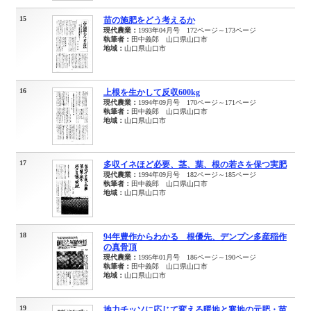
15
苗の施肥をどう考えるか
現代農業：
1993年04月号 172ページ～173ページ
執筆者：
田中義郎 山口県山口市
地域：
山口県山口市
16
上根を生かして反収600kg
現代農業：
1994年09月号 170ページ～171ページ
執筆者：
田中義郎 山口県山口市
地域：
山口県山口市
17
多収イネほど必要、茎、葉、根の若さを保つ実肥
現代農業：
1994年09月号 182ページ～185ページ
執筆者：
田中義郎 山口県山口市
地域：
山口県山口市
18
94年豊作からわかる 根優先、デンプン多産稲作
の真骨頂
現代農業：
1995年01月号 186ページ～190ページ
執筆者：
田中義郎 山口県山口市
地域：
山口県山口市
19
地力チッソに応じて変える暖地と寒地の元肥・苗