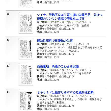
地域：
山口県山口市
11
シイナ、登熟不良は生育中期の栄養不足 分けつ
後期のリンサン追肥で等級を上げる
現代農業：
1988年08月号 220ページ～221ページ
上位タイトル：
穂肥のふり方タイプ別 改善策
執筆者：
田中義郎 山口県山口市
地域：
山口県山口市
12
緩効性肥料で根優先の生育
現代農業：
1990年10月号 76ページ～79ページ
上位タイトル：
P．N．Ca．微量要素をどう吸わせるか／肥
料を上手に効かせて味よし、色姿よし
執筆者：
田中義郎 山口県山口市
地域：
山口県山口市
13
西南暖地 高温のこわさを実感
現代農業：
1990年12月号 239ページ～241ページ
上位タイトル：
90年、高温下のイナ作をふり返る
執筆者：
田中義郎 山口県山口市
地域：
山口県山口市
14
オキサミドは根作りをすすめる緩効性肥料
現代農業：
1992年10月号 150ページ～153ページ
上位タイトル：
緩効性LP肥料わたしの使い方 倒伏させず
に増収する上手な利用法
執筆者：
田中義郎 山口県山口市
地域：
山口県山口市