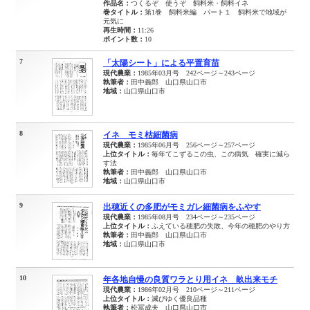
作品名：
つくるぞ 使うぞ 飼料米・飼料イネ
巻タイトル：
第1巻 飼料米編 パート１ 飼料米で地域が
元気に
再生時間：
11:26
ポイント数：
10
7
「太陽シート」による平置育苗
現代農業：
1985年03月号 242ページ～243ページ
執筆者：
田中義郎 山口県山口市
地域：
山口県山口市
8
イネ モミ枯細菌病
現代農業：
1985年06月号 256ページ～257ページ
上位タイトル：
毎年てこずるこの虫、この病気 確実に減ら
す法
執筆者：
田中義郎 山口県山口市
地域：
山口県山口市
9
出穂近くの多肥がモミガレ細菌病をふやす
現代農業：
1985年08月号 234ページ～235ページ
上位タイトル：
ふえている穂肥の失敗、今年の穂肥のやり方
執筆者：
田中義郎 山口県山口市
地域：
山口県山口市
10
年各地自慢の良質ワラとり用イネ 畝出来モチ
現代農業：
1986年02月号 210ページ～211ページ
上位タイトル：
滅びゆく優良品種
執筆者：
松冨成夫 山口県山口市