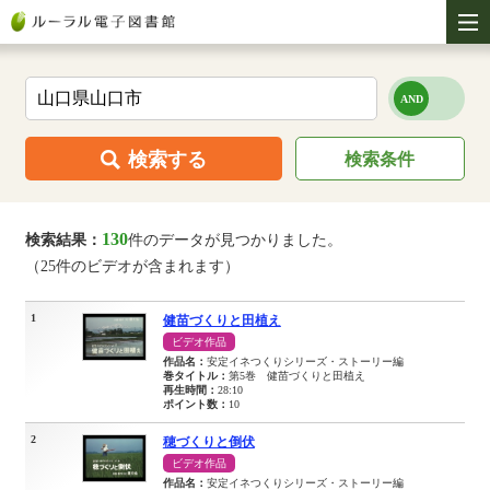
検索する
検索条件
130
検索結果：
件のデータが見つかりました。
（25件のビデオが含まれます）
1
健苗づくりと田植え
ビデオ作品
作品名：
安定イネつくりシリーズ・ストーリー編
巻タイトル：
第5巻 健苗づくりと田植え
再生時間：
28:10
ポイント数：
10
2
穂づくりと倒伏
ビデオ作品
作品名：
安定イネつくりシリーズ・ストーリー編