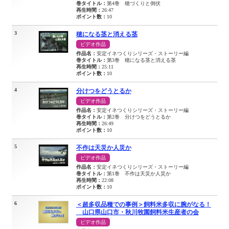
巻タイトル：
第4巻 穂づくりと倒伏
再生時間：
26:47
ポイント数：
10
3
穂になる茎と消える茎
ビデオ作品
作品名：
安定イネつくりシリーズ・ストーリー編
巻タイトル：
第3巻 穂になる茎と消える茎
再生時間：
25:11
ポイント数：
10
4
分けつをどうとるか
ビデオ作品
作品名：
安定イネつくりシリーズ・ストーリー編
巻タイトル：
第2巻 分けつをどうとるか
再生時間：
26:49
ポイント数：
10
5
不作は天災か人災か
ビデオ作品
作品名：
安定イネつくりシリーズ・ストーリー編
巻タイトル：
第1巻 不作は天災か人災か
再生時間：
22:08
ポイント数：
10
6
＜超多収品種での事例＞飼料米多収に腕がなる！
山口県山口市・秋川牧園飼料米生産者の会
ビデオ作品