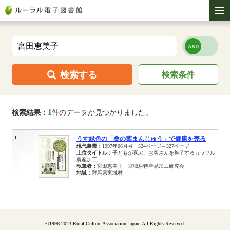
検索する
検索条件
1
検索結果：
件のデータが見つかりました。
1
うす緑色の「桑の葉まんじゅう」で健康を売る
現代農業：
1997年06月号 324ページ～327ページ
上位タイトル：
子どもが喜ぶ、お客さんを魅了するカラフル
農産加工
執筆者：
宮田恵美子 宮城村特産品加工研究会
地域：
群馬県宮城村
©1996-2023 Rural Culture Association Japan. All Rights Reserved.