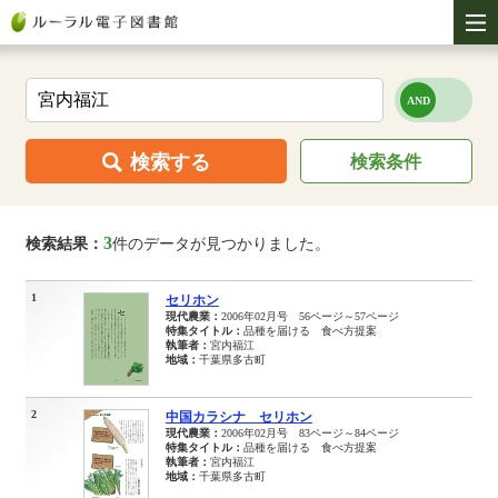
検索する
検索条件
3
検索結果：
件のデータが見つかりました。
1
セリホン
現代農業：
2006年02月号 56ページ～57ページ
特集タイトル：
品種を届ける 食べ方提案
執筆者：
宮内福江
地域：
千葉県多古町
2
中国カラシナ セリホン
現代農業：
2006年02月号 83ページ～84ページ
特集タイトル：
品種を届ける 食べ方提案
執筆者：
宮内福江
地域：
千葉県多古町