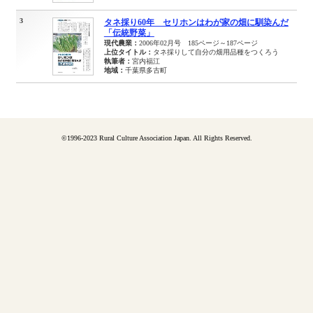
3
タネ採り60年 セリホンはわが家の畑に馴染んだ
「伝統野菜」
現代農業：
2006年02月号 185ページ～187ページ
上位タイトル：
タネ採りして自分の畑用品種をつくろう
執筆者：
宮内福江
地域：
千葉県多古町
©1996-2023 Rural Culture Association Japan. All Rights Reserved.