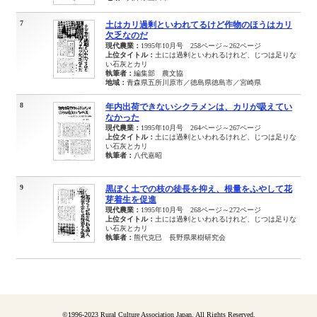
7
土はカリ過剰といわれてるけど作物のほうはカリ
欠乏なのだ
現代農業：
1995年10月号 258ページ～262ページ
上位タイトル：
土には過剰といわれるけれど、じつは足りな
い石灰とカリ
執筆者：
編集部 農文協
地域：
青森県五所川原市／徳島県徳島市／宮崎県
8
年内出荷できないシクラメンは、カリが吸えてい
なかった
現代農業：
1995年10月号 264ページ～267ページ
上位タイトル：
土には過剰といわれるけれど、じつは足りな
い石灰とカリ
執筆者：
八代嘉昭
9
黒ぼく土での枝の徒長を抑え、根量をふやして花
芽着生を促進
現代農業：
1995年10月号 268ページ～272ページ
上位タイトル：
土には過剰といわれるけれど、じつは足りな
い石灰とカリ
執筆者：
熊代克巳 長野県果樹研究会
©1996-2023 Rural Culture Association Japan. All Rights Reserved.