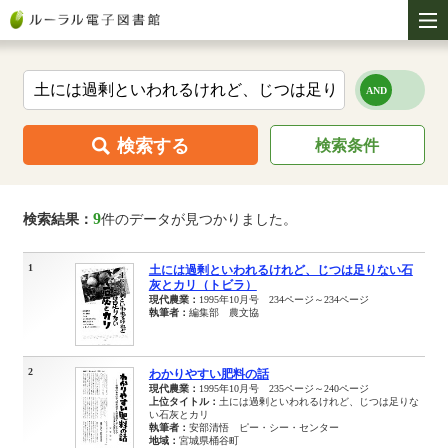
検索する
検索条件
9
検索結果：
件のデータが見つかりました。
1
土には過剰といわれるけれど、じつは足りない石
灰とカリ（トビラ）
現代農業：
1995年10月号 234ページ～234ページ
執筆者：
編集部 農文協
2
わかりやすい肥料の話
現代農業：
1995年10月号 235ページ～240ページ
上位タイトル：
土には過剰といわれるけれど、じつは足りな
い石灰とカリ
執筆者：
安部清悟 ピー・シー・センター
地域：
宮城県桶谷町