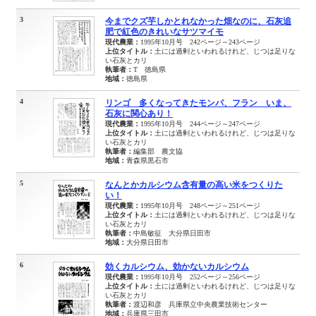
3
今までクズ芋しかとれなかった畑なのに、石灰追
肥で紅色のきれいなサツマイモ
現代農業：
1995年10月号 242ページ～243ページ
上位タイトル：
土には過剰といわれるけれど、じつは足りな
い石灰とカリ
執筆者：
T 徳島県
地域：
徳島県
4
リンゴ 多くなってきたモンパ、フラン いま、
石灰に関心あり！
現代農業：
1995年10月号 244ページ～247ページ
上位タイトル：
土には過剰といわれるけれど、じつは足りな
い石灰とカリ
執筆者：
編集部 農文協
地域：
青森県黒石市
5
なんとかカルシウム含有量の高い米をつくりた
い！
現代農業：
1995年10月号 248ページ～251ページ
上位タイトル：
土には過剰といわれるけれど、じつは足りな
い石灰とカリ
執筆者：
中島敏征 大分県日田市
地域：
大分県日田市
6
効くカルシウム、効かないカルシウム
現代農業：
1995年10月号 252ページ～256ページ
上位タイトル：
土には過剰といわれるけれど、じつは足りな
い石灰とカリ
執筆者：
渡辺和彦 兵庫県立中央農業技術センター
地域：
兵庫県三田市