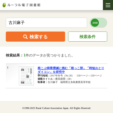
検索する
検索条件
1
検索結果：
件のデータが見つかりました。
1
根こぶ病害撲滅に挑む「根っこ部」「時短おとり
ダイコン」を研究中
季刊地域：
2017年冬号（No.28） 120ページ～120ページ
連載タイトル：
農高新聞（28）
執筆者：
古川麻子 福岡県立糸島農業高等学校
©1996-2023 Rural Culture Association Japan. All Rights Reserved.