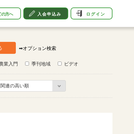
ての方へ
入会申込み
ログイン
る
➡
オプション検索
農業入門
季刊地域
ビデオ