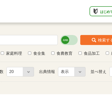
はじめ
検索す
家庭料理
食全集
食農教育
食品加工
件数
出典情報
並べ替え