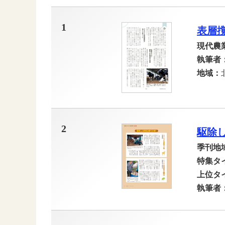
1
表層
現代農
執筆者
地域：
2
駆除
季刊地
特集タ
上位タ
執筆者