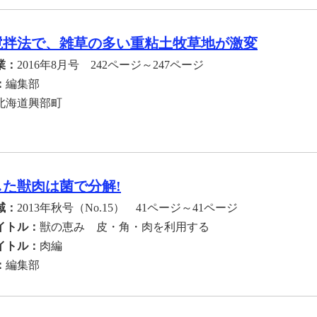
撹拌法で、雑草の多い重粘土牧草地が激変
業：
2016年8月号 242ページ～247ページ
：
編集部
北海道興部町
した獣肉は菌で分解!
域：
2013年秋号（No.15） 41ページ～41ページ
イトル：
獣の恵み 皮・角・肉を利用する
イトル：
肉編
：
編集部