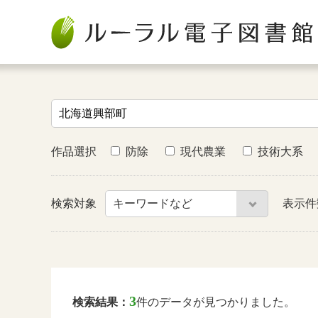
作品選択
防除
現代農業
技術大系
検索対象
表示
3
検索結果：
件のデータが見つかりました。