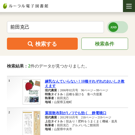
検索する
検索条件
2
検索結果：
件のデータが見つかりました。
1
練乳なんていらない！10種それぞれのおいしさ教
えます
現代農業：
2006年02月号 96ページ～99ページ
特集タイトル：
品種を届ける 食べ方提案
執筆者：
前田克己
地域：
山梨県玉穂町
2
葉面散布剤が1／3でも効く 静電噴口
現代農業：
2012年10月号 218ページ～219ページ
上位タイトル：
技あり！肥料をうまくまく機械・道具
執筆者：
前田克己 グルメいちご館前田
地域：
山梨県中央市