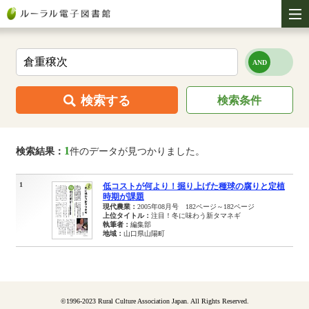
検索する
検索条件
1
検索結果：
件のデータが見つかりました。
1
低コストが何より！掘り上げた種球の腐りと定植
時期が課題
現代農業：
2005年08月号 182ページ～182ページ
上位タイトル：
注目！冬に味わう新タマネギ
執筆者：
編集部
地域：
山口県山陽町
©1996-2023 Rural Culture Association Japan. All Rights Reserved.