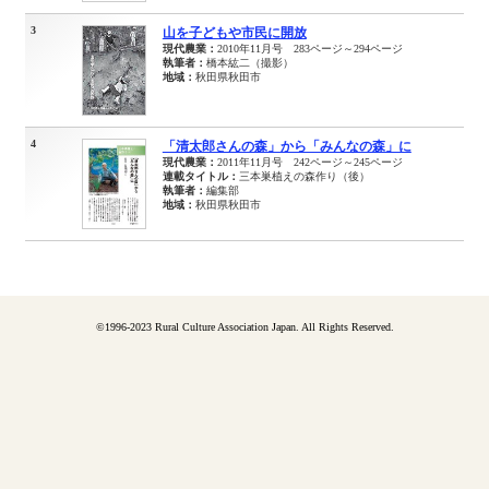
3
山を子どもや市民に開放
現代農業：
2010年11月号 283ページ～294ページ
執筆者：
橋本紘二（撮影）
地域：
秋田県秋田市
4
「清太郎さんの森」から「みんなの森」に
現代農業：
2011年11月号 242ページ～245ページ
連載タイトル：
三本巣植えの森作り（後）
執筆者：
編集部
地域：
秋田県秋田市
©1996-2023 Rural Culture Association Japan. All Rights Reserved.