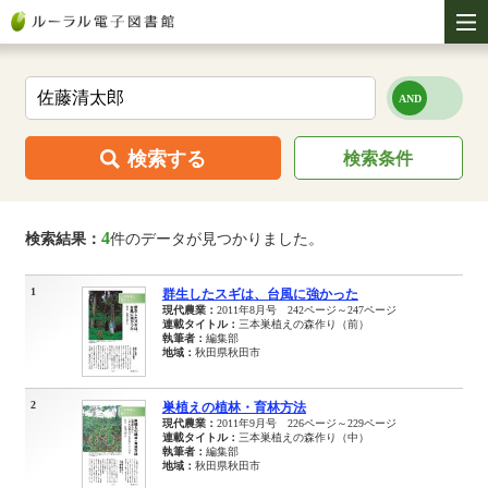
検索する
検索条件
4
検索結果：
件のデータが見つかりました。
1
群生したスギは、台風に強かった
現代農業：
2011年8月号 242ページ～247ページ
連載タイトル：
三本巣植えの森作り（前）
執筆者：
編集部
地域：
秋田県秋田市
2
巣植えの植林・育林方法
現代農業：
2011年9月号 226ページ～229ページ
連載タイトル：
三本巣植えの森作り（中）
執筆者：
編集部
地域：
秋田県秋田市