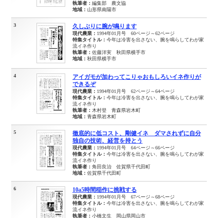
執筆者：
編集部 農文協
地域：
山形県南陽市
3
久しぶりに腕が鳴ります
現代農業：
1994年01月号 60ページ～62ページ
特集タイトル：
今年は冷害を出さない、腕を鳴らしてわが家
流イネ作り
執筆者：
佐藤洋実 秋田県横手市
地域：
秋田県横手市
4
アイガモが加わってこりゃおもしろいイネ作りが
できるぞ
現代農業：
1994年01月号 62ページ～64ページ
特集タイトル：
今年は冷害を出さない、腕を鳴らしてわが家
流イネ作り
執筆者：
木村登 青森県岩木町
地域：
青森県岩木町
5
徹底的に低コスト、剛健イネ ダマされずに自分
独自の技術、経営を持とう
現代農業：
1994年01月号 64ページ～66ページ
特集タイトル：
今年は冷害を出さない、腕を鳴らしてわが家
流イネ作り
執筆者：
角田良治 佐賀県千代田町
地域：
佐賀県千代田町
6
10a5時間稲作に挑戦する
現代農業：
1994年01月号 67ページ～68ページ
特集タイトル：
今年は冷害を出さない、腕を鳴らしてわが家
流イネ作り
執筆者：
小橋文生 岡山県岡山市