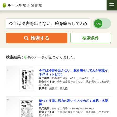
検索する
検索条件
8
検索結果：
件のデータが見つかりました。
1
今年は冷害を出さない、腕を鳴らしてわが家流イ
ネ作り（トビラ）
現代農業：
1994年01月号 47ページ～47ページ
特集タイトル：
今年は冷害を出さない、腕を鳴らしてわが家
流イネ作り
執筆者：
編集部 農文協
2
穂づくり期に活力の高いイネをめざす施肥・水管
理
現代農業：
1994年01月号 48ページ～59ページ
特集タイトル：
今年は冷害を出さない、腕を鳴らしてわが家
流イネ作り