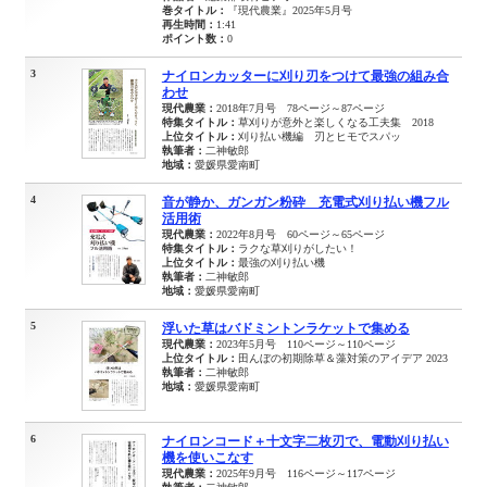
巻タイトル：
『現代農業』2025年5月号
再生時間：
1:41
ポイント数：
0
3
ナイロンカッターに刈り刃をつけて最強の組み合
わせ
現代農業：
2018年7月号 78ページ～87ページ
特集タイトル：
草刈りが意外と楽しくなる工夫集 2018
上位タイトル：
刈り払い機編 刃とヒモでスパッ
執筆者：
二神敏郎
地域：
愛媛県愛南町
4
音が静か、ガンガン粉砕 充電式刈り払い機フル
活用術
現代農業：
2022年8月号 60ページ～65ページ
特集タイトル：
ラクな草刈りがしたい！
上位タイトル：
最強の刈り払い機
執筆者：
二神敏郎
地域：
愛媛県愛南町
5
浮いた草はバドミントンラケットで集める
現代農業：
2023年5月号 110ページ～110ページ
上位タイトル：
田んぼの初期除草＆藻対策のアイデア 2023
執筆者：
二神敏郎
地域：
愛媛県愛南町
6
ナイロンコード＋十文字二枚刃で、電動刈り払い
機を使いこなす
現代農業：
2025年9月号 116ページ～117ページ