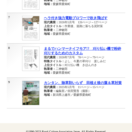
執筆者：
二神敏郎
地域：
愛媛県愛南町
7
ヘラ付き強力電動ブロワーで吹き飛ばす
現代農業：
2026年5月号 126ページ～127ページ
上位タイトル：
作業後、道路に落ちる泥対策
執筆者：
二神敏郎
地域：
愛媛県愛南町
8
まるでハンマーナイフモア!? 刈り払い機で粉砕
刈りするためのカスタム
現代農業：
2026年7月号 78ページ～79ページ
特集タイトル：
よし、今夏の草刈り 楽しみだ
上位タイトル：
刈り払い機 きほんのき
執筆者：
二神敏郎
地域：
愛媛県愛南町
9
カンタン、除草剤いらず 田植え後の藻＆草対策
現代農業：
2025年5月号 11ページ～15ページ
執筆者：
編集部／依田賢吾（撮影）
地域：
新潟県上越市／愛媛県愛南町
©1996-2023 Rural Culture Association Japan. All Rights Reserved.