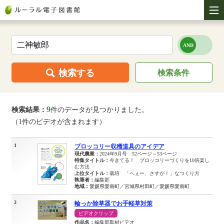
検索する
検索条件
9
検索結果：
件のデータが見つかりました。
（1件のビデオが含まれます）
1
ブロッコリー収穫道具のアイデア
現代農業：
2024年9月号 52ページ～53ページ
特集タイトル：
今きてる！ ブロッコリーづくりを10倍楽し
む方法
上位タイトル：
栽培 「へぇー、さすが！」なつくり方
執筆者：
編集部
地域：
愛媛県愛南町／宮城県村田町／愛媛県愛南町
2
輪っか除草器でお手軽草対策
ビデオクリップ
作品名：
編集部取材ビデオ