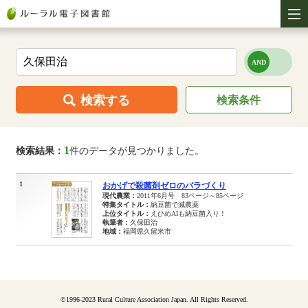
検索する
検索条件
1
検索結果：
件のデータが見つかりました。
1
おかげで殺菌剤ゼロのバラづくり
現代農業：
2011年6月号 83ページ～85ページ
特集タイトル：
納豆菌で減農薬
上位タイトル：
えひめAIも納豆菌入り！
執筆者：
久保田治
地域：
福岡県久留米市
©1996-2023 Rural Culture Association Japan. All Rights Reserved.