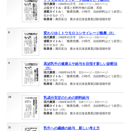
現代農業：
1988年02月号 258ページ～263ページ
上位タイトル：
家畜と飼料作物の品種、系統
連載タイトル：
「酪農危機」の時代 自給飼料はどう経営に
生かせるか（7）
執筆者：
萬田富治 農水省北海道農業試験場畑作部
8
変わりゆくトウモロコシサイレージ酪農（8）
現代農業：
1988年03月号 330ページ～335ページ
連載タイトル：
「酪農危機」の時代 自給飼料はどう経営に
生かせるか（8）
執筆者：
萬田富治 農水省北海道農業試験場畑作部
9
高泌乳牛の健康エサ給与を目指す新しい診断法
（9）
現代農業：
1988年04月号 323ページ～329ページ
連載タイトル：
「酪農危機」の時代 自給飼料はどう経営に
生かせるか（9）
執筆者：
萬田富治 農水省北海道農業試験場畑作部
10
乳成分安定のための飼料給与
現代農業：
1988年08月号 328ページ～333ページ
連載タイトル：
「酪農危機」の時代 自給飼料はどう経営に
生かせるか（10）
執筆者：
萬田富治 農水省北海道農業試験場畑作部
11
乳牛への繊維の給与 新しい考え方