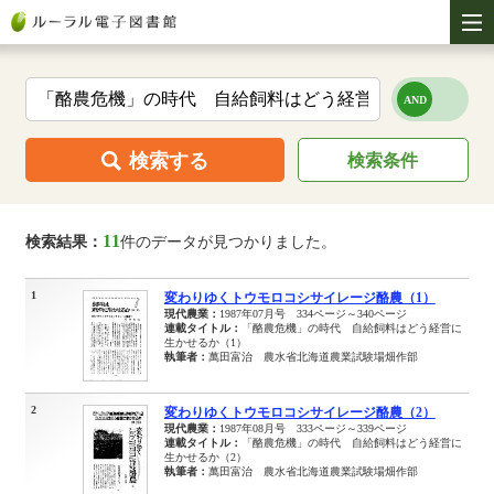
検索する
検索条件
11
検索結果：
件のデータが見つかりました。
1
変わりゆくトウモロコシサイレージ酪農（1）
現代農業：
1987年07月号 334ページ～340ページ
連載タイトル：
「酪農危機」の時代 自給飼料はどう経営に
生かせるか（1）
執筆者：
萬田富治 農水省北海道農業試験場畑作部
2
変わりゆくトウモロコシサイレージ酪農（2）
現代農業：
1987年08月号 333ページ～339ページ
連載タイトル：
「酪農危機」の時代 自給飼料はどう経営に
生かせるか（2）
執筆者：
萬田富治 農水省北海道農業試験場畑作部