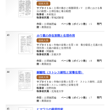
技術大系
サブタイトル：
土壌の働きと根圏環境＞V 土壌における養
分の動態＞土壌生物と養分動態
執筆者：
木村龍介
執筆者所属：
草地試験場
作目：
土壌施肥編
ページ数（ポイント数）：
5
専門
館：
農業総合
43
ホウ素の存在形態と生理作用
技術大系
サブタイトル：
作物の栄養と生育＞III 養分吸収と元素の生
理作用＞元素の吸収と生理作用
執筆者：
間藤徹
執筆者所属：
京都大学
作目：
土壌施肥編
ページ数（ポイント数）：
8
専門
館：
農業総合
44
耐酸性（ストレス耐性と栄養生理）
技術大系
サブタイトル：
作物の栄養と生育＞V ストレス耐性，品質
と作物栄養＞ストレス耐性と栄養生理
執筆者：
但野利秋
執筆者所属：
北海道大学
作目：
土壌施肥編
ページ数（ポイント数）：
7
専門
館：
農業総合
45
ヒマワリの栽培技術