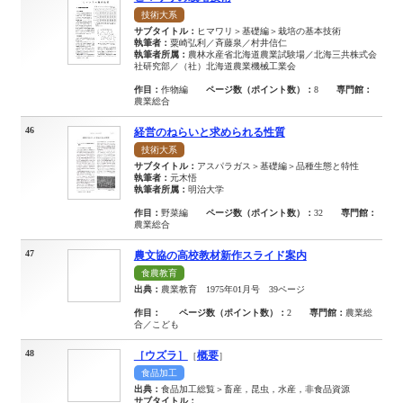
技術大系
サブタイトル：
ヒマワリ＞基礎編＞栽培の基本技術
執筆者：
粟崎弘利／斉藤泉／村井信仁
執筆者所属：
農林水産省北海道農業試験場／北海三共株式会
社研究部／（社）北海道農業機械工業会
作目：
作物編
ページ数（ポイント数）：
8
専門館：
農業総合
46
経営のねらいと求められる性質
技術大系
サブタイトル：
アスパラガス＞基礎編＞品種生態と特性
執筆者：
元木悟
執筆者所属：
明治大学
作目：
野菜編
ページ数（ポイント数）：
32
専門館：
農業総合
47
農文協の高校教材新作スライド案内
食農教育
出典：
農業教育 1975年01月号 39ページ
作目：
ページ数（ポイント数）：
2
専門館：
農業総
合／こども
48
［ウズラ］
概要
［
］
食品加工
出典：
食品加工総覧＞畜産，昆虫，水産，非食品資源
サブタイトル：