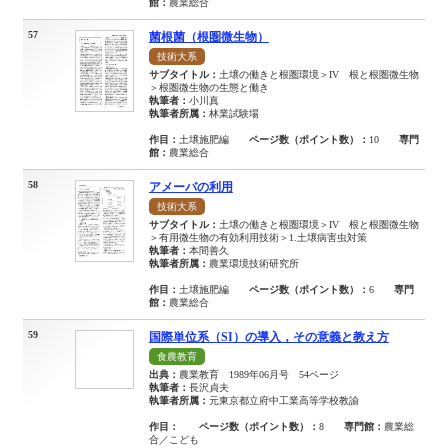
館：
農業総合
57
菌根菌（根圏微生物）
技術大系
サブタイトル：
土壌の働きと根圏環境＞IV 根と根圏微生物
＞根圏微生物の生態と働き
執筆者：
小川真
執筆者所属：
林業試験場
作目：
土壌施肥編
ページ数（ポイント数）：
10
専門
館：
農業総合
58
アメーバの利用
技術大系
サブタイトル：
土壌の働きと根圏環境＞IV 根と根圏微生物
＞有用微生物の有効利用技術＞1.土壌病害虫対策
執筆者：
本間善久
執筆者所属：
農業環境技術研究所
作目：
土壌施肥編
ページ数（ポイント数）：
6
専門
館：
農業総合
59
国際単位系（SI）の導入，その意義と教え方
食農教育
出典：
農業教育 1989年06月号 54ページ
執筆者：
長沢貞夫
執筆者所属：
元東京都立府中工業高等学校教諭
作目：
ページ数（ポイント数）：
8
専門館：
農業総
合／こども