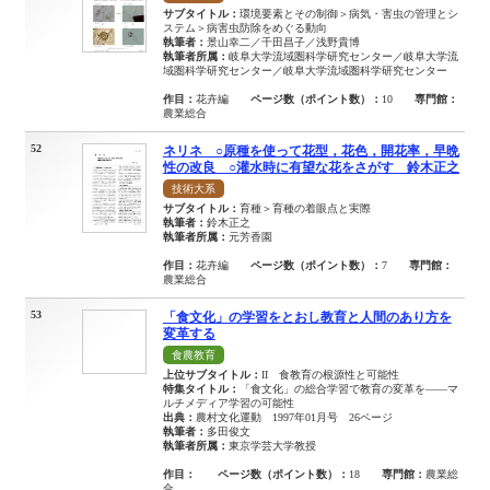
サブタイトル：
環境要素とその制御＞病気・害虫の管理とシ
ステム＞病害虫防除をめぐる動向
執筆者：
景山幸二／千田昌子／浅野貴博
執筆者所属：
岐阜大学流域圏科学研究センター／岐阜大学流
域圏科学研究センター／岐阜大学流域圏科学研究センター
作目：
花卉編
ページ数（ポイント数）：
10
専門館：
農業総合
52
ネリネ ○原種を使って花型，花色，開花率，早晩
性の改良 ○灌水時に有望な花をさがす 鈴木正之
技術大系
サブタイトル：
育種＞育種の着眼点と実際
執筆者：
鈴木正之
執筆者所属：
元芳香園
作目：
花卉編
ページ数（ポイント数）：
7
専門館：
農業総合
53
「食文化」の学習をとおし教育と人間のあり方を
変革する
食農教育
上位サブタイトル：
II 食教育の根源性と可能性
特集タイトル：
「食文化」の総合学習で教育の変革を――マ
ルチメディア学習の可能性
出典：
農村文化運動 1997年01月号 26ページ
執筆者：
多田俊文
執筆者所属：
東京学芸大学教授
作目：
ページ数（ポイント数）：
18
専門館：
農業総
合