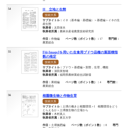
54
II 立地と生態
技術大系
サブタイトル：
イネ（基本編・基礎編）＞基礎編＞イネの生
産生態
執筆者：
太田保夫
執筆者所属：
農林水産省農業技術研究所
作目：
作物編
ページ数（ポイント数）：
17
専門館：
農業総合
55
Fiji-ImageJを用いた生食用ブドウ品種の葉面積指
数の推定
技術大系
サブタイトル：
ブドウ＞基礎編＞形態，生理，機能
執筆者：
濵田美智雄
執筆者所属：
福岡県農林業総合試験場
作目：
果樹編
ページ数（ポイント数）：
4
専門館：
農業総合
56
根圏微生物と作物生育
技術大系
サブタイトル：
土壌の働きと根圏環境＞I 根圈環境をどう
とらえるか＞土壌微生物の立場から
執筆者：
木村真人
執筆者所属：
東京大学
作目：
土壌施肥編
ページ数（ポイント数）：
8
専門