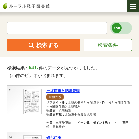
検索する
検索条件
6432
検索結果：
件のデータが見つかりました。
（25件のビデオが含まれます）
41
土壌病害と肥培管理
技術大系
サブタイトル：
土壌の働きと根圏環境＞IV 根と根圏微生物
＞根圏微生物と土壌管理
執筆者：
赤司和隆
執筆者所属：
北海道中央農業試験場
作目：
土壌施肥編
ページ数（ポイント数）：
7
専門
館：
農業総合
42
硝化作用