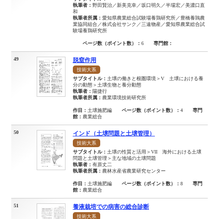
執筆者：
野田賢治／新美克幸／坂口明久／半場宏／美濃口直
和
執筆者所属：
愛知県農業総合試験場養鶏研究所／豊橋養鶉農
業協同組合／株式会社サンク／三遠物産／愛知県農業総合試
験場養鶏研究所
ページ数（ポイント数）：
6
専門館：
49
脱窒作用
技術大系
サブタイトル：
土壌の働きと根圏環境＞V 土壌における養
分の動態＞土壌生物と養分動態
執筆者：
陽捷行
執筆者所属：
農業環境技術研究所
作目：
土壌施肥編
ページ数（ポイント数）：
4
専門
館：
農業総合
50
インド（土壌問題と土壌管理）
技術大系
サブタイトル：
土壌の性質と活用＞VII 海外における土壌
問題と土壌管理＞主な地域の土壌問題
執筆者：
有原丈二
執筆者所属：
農林水産省農業研究センター
作目：
土壌施肥編
ページ数（ポイント数）：
8
専門
館：
農業総合
51
養液栽培での病害の総合診断
技術大系