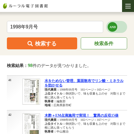
検索する
検索条件
98
検索結果：
件のデータが見つかりました。
41
水をためない管理、葉面散布でリン酸・ミネラル
を効かせる
現代農業：
1998年09月号 161ページ～165ページ
上位タイトル：
倒伏防いで、味も収量も上のせ 刈取りまで
根に踏ん張ってもらう
執筆者：
編集部
地域：
広島県新市町
42
木酢＋EM点滴施用で実現！ 驚異の反収15俵
現代農業：
1998年09月号 165ページ～167ページ
上位タイトル：
倒伏防いで、味も収量も上のせ 刈取りまで
根に踏ん張ってもらう
執筆者：
中山雅治