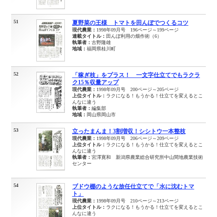
51
夏野菜の王様 トマトを田んぼでつくるコツ
現代農業：
1998年09月号 196ページ～199ページ
連載タイトル：
田んぼ利用の畑作術（6）
執筆者：
古野隆雄
地域：
福岡県桂川町
52
「稼ぎ枝」をプラス！ 一文字仕立てでもラクラ
ク15％収量アップ
現代農業：
1998年09月号 200ページ～205ページ
上位タイトル：
ラクになる！もうかる！仕立てを変えるとこ
んなに違う
執筆者：
編集部
地域：
岡山県岡山市
53
立ったまんま！3割増収！シシトウ一本整枝
現代農業：
1998年09月号 206ページ～209ページ
上位タイトル：
ラクになる！もうかる！仕立てを変えるとこ
んなに違う
執筆者：
宮澤寛和 新潟県農業総合研究所中山間地農業技術
センター
54
ブドウ棚のような放任仕立てで「水に沈むトマ
ト」
現代農業：
1998年09月号 210ページ～213ページ
上位タイトル：
ラクになる！もうかる！仕立てを変えるとこ
んなに違う