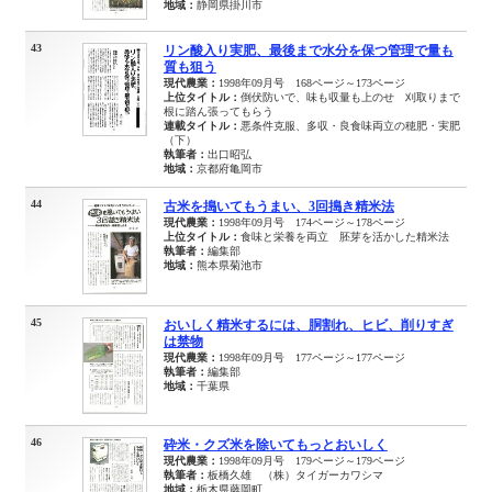
地域：
静岡県掛川市
43
リン酸入り実肥、最後まで水分を保つ管理で量も
質も狙う
現代農業：
1998年09月号 168ページ～173ページ
上位タイトル：
倒伏防いで、味も収量も上のせ 刈取りまで
根に踏ん張ってもらう
連載タイトル：
悪条件克服、多収・良食味両立の穂肥・実肥
（下）
執筆者：
出口昭弘
地域：
京都府亀岡市
44
古米を搗いてもうまい、3回搗き精米法
現代農業：
1998年09月号 174ページ～178ページ
上位タイトル：
食味と栄養を両立 胚芽を活かした精米法
執筆者：
編集部
地域：
熊本県菊池市
45
おいしく精米するには、胴割れ、ヒビ、削りすぎ
は禁物
現代農業：
1998年09月号 177ページ～177ページ
執筆者：
編集部
地域：
千葉県
46
砕米・クズ米を除いてもっとおいしく
現代農業：
1998年09月号 179ページ～179ページ
執筆者：
板橋久雄 （株）タイガーカワシマ
地域：
栃木県藤岡町