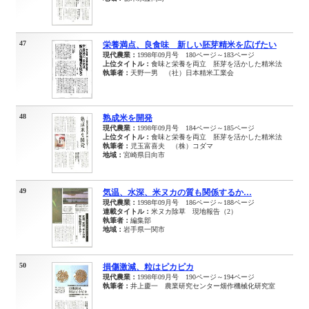
47
栄養満点、良食味 新しい胚芽精米を広げたい
現代農業：
1998年09月号 180ページ～183ページ
上位タイトル：
食味と栄養を両立 胚芽を活かした精米法
執筆者：
天野一男 （社）日本精米工業会
48
熟成米を開発
現代農業：
1998年09月号 184ページ～185ページ
上位タイトル：
食味と栄養を両立 胚芽を活かした精米法
執筆者：
児玉富喜夫 （株）コダマ
地域：
宮崎県日向市
49
気温、水深、米ヌカの質も関係するか…
現代農業：
1998年09月号 186ページ～188ページ
連載タイトル：
米ヌカ除草 現地報告（2）
執筆者：
編集部
地域：
岩手県一関市
50
損傷激減、粒はピカピカ
現代農業：
1998年09月号 190ページ～194ページ
執筆者：
井上慶一 農業研究センター畑作機械化研究室