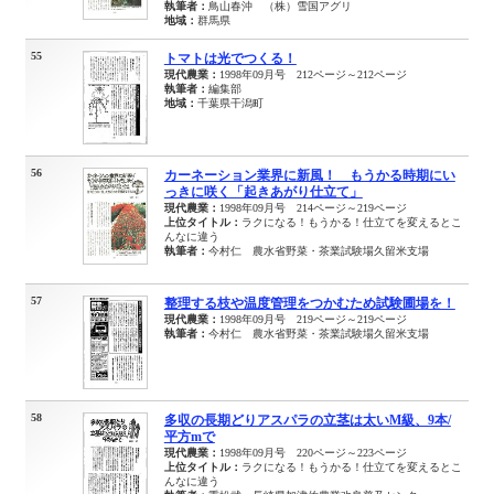
執筆者：
鳥山春沖 （株）雪国アグリ
地域：
群馬県
55
トマトは光でつくる！
現代農業：
1998年09月号 212ページ～212ページ
執筆者：
編集部
地域：
千葉県干潟町
56
カーネーション業界に新風！ もうかる時期にい
っきに咲く「起きあがり仕立て」
現代農業：
1998年09月号 214ページ～219ページ
上位タイトル：
ラクになる！もうかる！仕立てを変えるとこ
んなに違う
執筆者：
今村仁 農水省野菜・茶業試験場久留米支場
57
整理する枝や温度管理をつかむため試験圃場を！
現代農業：
1998年09月号 219ページ～219ページ
執筆者：
今村仁 農水省野菜・茶業試験場久留米支場
58
多収の長期どりアスパラの立茎は太いM級、9本/
平方mで
現代農業：
1998年09月号 220ページ～223ページ
上位タイトル：
ラクになる！もうかる！仕立てを変えるとこ
んなに違う