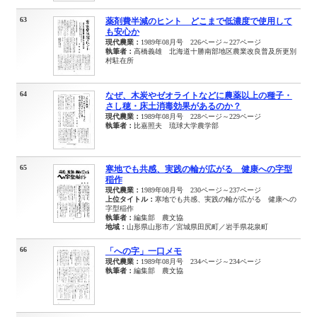
63
薬剤費半減のヒント どこまで低濃度で使用して
も安心か
現代農業：
1989年08月号 226ページ～227ページ
執筆者：
高橋義雄 北海道十勝南部地区農業改良普及所更別
村駐在所
64
なぜ、木炭やゼオライトなどに農薬以上の種子・
さし穂・床土消毒効果があるのか？
現代農業：
1989年08月号 228ページ～229ページ
執筆者：
比嘉照夫 琉球大学農学部
65
寒地でも共感、実践の輪が広がる 健康への字型
稲作
現代農業：
1989年08月号 230ページ～237ページ
上位タイトル：
寒地でも共感、実践の輪が広がる 健康への
字型稲作
執筆者：
編集部 農文協
地域：
山形県山形市／宮城県田尻町／岩手県花泉町
66
「への字」一口メモ
現代農業：
1989年08月号 234ページ～234ページ
執筆者：
編集部 農文協