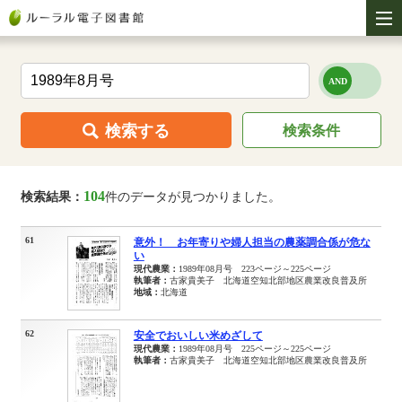
検索する
検索条件
104
検索結果：
件のデータが見つかりました。
61
意外！ お年寄りや婦人担当の農薬調合係が危な
い
現代農業：
1989年08月号 223ページ～225ページ
執筆者：
古家貴美子 北海道空知北部地区農業改良普及所
地域：
北海道
62
安全でおいしい米めざして
現代農業：
1989年08月号 225ページ～225ページ
執筆者：
古家貴美子 北海道空知北部地区農業改良普及所