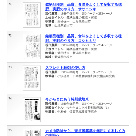
71
銘柄品種別 品質、食味をよくして多収する穂
肥、実肥のやり方 ササニシキ
現代農業：
1989年08月号 250ページ～253ページ
上位タイトル：
銘柄品種の穂肥・実肥
執筆者：
高橋保一 山形県酒田市
地域：
山形県酒田市
72
銘柄品種別 品質、食味をよくして多収する穂
肥、実肥のやり方 コシヒカリ
現代農業：
1989年08月号 253ページ～254ページ
上位タイトル：
銘柄品種の穂肥・実肥
執筆者：
武田晴夫 新潟県白根市
地域：
新潟県白根市
73
スマレクト粒剤の使い方
現代農業：
1989年08月号 256ページ～257ページ
執筆者：
小沢啓男 日本植物調整剤研究協会研究所
74
今からまにあう特別栽培米
現代農業：
1989年08月号 258ページ～262ページ
連載タイトル：
今からまにあう特別栽培米（1）
執筆者：
中村修 佐賀県減農薬研究会
75
カメ虫防除から、斑点米基準を無用にするしくみ
の創造へ