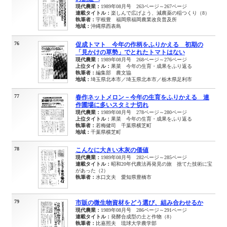
現代農業：
1989年08月号 263ページ～267ページ
連載タイトル：
楽しんで広げよう、減農薬の稲つくり（8）
執筆者：
宇根豊 福岡県福岡農業改良普及所
地域：
沖縄県西表島
76
促成トマト 今年の作柄をふりかえる 初期の
「見かけの草勢」でとれたトマトはない
現代農業：
1989年08月号 268ページ～276ページ
上位タイトル：
果菜 今年の生育・成果をふり返る
執筆者：
編集部 農文協
地域：
埼玉県北本市／埼玉県北本市／栃木県足利市
77
春作ネットメロン－今年の生育をふりかえる 連
作圃場に多いスタミナ切れ
現代農業：
1989年08月号 278ページ～280ページ
上位タイトル：
果菜 今年の生育・成果をふり返る
執筆者：
若梅健司 千葉県横芝町
地域：
千葉県横芝町
78
こんなに大きい木灰の価値
現代農業：
1989年08月号 282ページ～285ページ
連載タイトル：
昭和20年代農法再発見の旅 捨てた技術に宝
があった（2）
執筆者：
水口文夫 愛知県豊橋市
79
市販の微生物資材をどう選び、組み合わせるか
現代農業：
1989年08月号 286ページ～291ページ
連載タイトル：
発酵合成型の土と作物（8）
執筆者：
比嘉照夫 琉球大学農学部