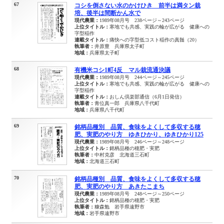
67
コシを倒さない水のかけひき 前半は満タン栽
培、後半は間断かん水で
現代農業：
1989年08月号 238ページ～243ページ
上位タイトル：
寒地でも共感、実践の輪が広がる 健康への
字型稲作
連載タイトル：
痛快への字型低コスト稲作の真髄（20）
執筆者：
井原豊 兵庫県太子町
地域：
兵庫県太子町
68
有機米コシ1町4反 マル栽流通決議
現代農業：
1989年08月号 244ページ～245ページ
上位タイトル：
寒地でも共感、実践の輪が広がる 健康への
字型稲作
連載タイトル：
おしん倶楽部通信（6月1日発信）
執筆者：
青位真一郎 兵庫県八千代町
地域：
兵庫県八千代町
69
銘柄品種別 品質、食味をよくして多収する穂
肥、実肥のやり方 ゆきひかり、ゆきひかり125
現代農業：
1989年08月号 246ページ～248ページ
上位タイトル：
銘柄品種の穂肥・実肥
執筆者：
中村克彦 北海道三石町
地域：
北海道三石町
70
銘柄品種別 品質、食味をよくして多収する穂
肥、実肥のやり方 あきたこまち
現代農業：
1989年08月号 248ページ～250ページ
上位タイトル：
銘柄品種の穂肥・実肥
執筆者：
糠森勉 岩手県遠野市
地域：
岩手県遠野市