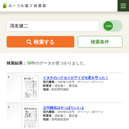
検索する
検索条件
10
検索結果：
件のデータが見つかりました。
1
イタチのハクセイがアイガモ君を守った！
現代農業：
1992年12月号 37ページ～37ページ
執筆者：
清友健二 農文協
地域：
秋田県羽後町
2
土中緑化はやっぱりいいよ
現代農業：
1993年05月号 37ページ～38ページ
執筆者：
清友健二 農文協
地域：
群馬県新里村