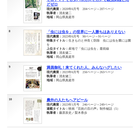
どゼロ
現代農業：
2020年6月号 204ページ～207ページ
執筆者：
清友健二
地域：
岡山県真庭市
8
「虫には虫を」の世界に一人勝ちはありえない
現代農業：
2023年6月号 90ページ～91ページ
特集タイトル：
生きものと仲良く防除 虫には虫を菌には菌
を
上位タイトル：
産地で「虫には虫を」最前線
執筆者：
清友健二
地域：
岡山県真庭市
9
満員御礼！来てくれた人、みんなハグしたい
現代農業：
2023年6月号 256ページ～263ページ
執筆者：
清友健二
地域：
岡山県真庭市
10
農外の人たちへアピール
現代農業：
2023年1月号 246ページ～249ページ
連載タイトル：
映画『百姓の百の声』制作秘話（5）
執筆者：
藤原辰史／梨木香歩