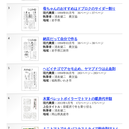
3
母ちゃんのおすすめはドブロクのサイダー割り
現代農業：
1994年01月号 36ページ～37ページ
執筆者：
清友健二 農文協
地域：
岩手県
4
納豆だって自分で作る
現代農業：
1994年03月号 38ページ～38ページ
執筆者：
清友健二 農文協
地域：
岩手県江刺市
5
ヘビイチゴでアセモ止め、ヤマブドウは止血剤
現代農業：
1994年06月号 283ページ～283ページ
執筆者：
清友健二 農文協
地域：
福島県いわき市
6
木質ペレットボイラーでトマトの暖房代半額
現代農業：
2013年1月号 172ページ～175ページ
上位タイトル：
薪暖房で冬を乗り切る
執筆者：
清友健二
地域：
岡山県真庭市
7
ミニトマトでもタバコカスミカメで殺虫剤ほとん