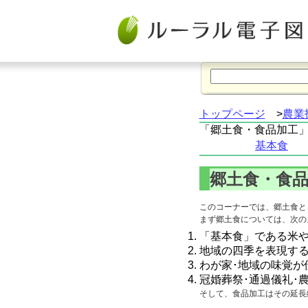
トップページ
>
農業
「郷土食・食品加工
基本食
郷土食・食
このコーナーでは、郷土食と
まず郷土食については、次の
「基本食」である米や
地域の四季を表現す
わが家･地域の味覚が
冠婚葬祭･通過儀礼･
そして、食品加工はその延長