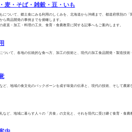
・麦・そば・雑穀・豆・いも
もについて、郷土食にみる利用のしくみを、北海道から沖縄まで、都道府県別の「
から商品開発の事例までを俯瞰します。
の産直・加工・料理の工夫、食育・食農教育に関する記事へもご案内します。
用
について、各地の伝統的な食べ方、加工の技術と、現代の加工食品開発・製造技術
覚
など、地域の食文化のバックボーンを成す味覚の伝承と、現代の技術、そして農家
礼など、地域に暮らす人々の「共食」の文化と、それを現代に受け継ぐ食育・食農
案内