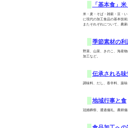
「基本食」米
米・麦・そば・雑穀・豆・い
に現代の加工食品の基本技術
またそれぞれについて、農家
季節素材の利
野菜、山菜、きのこ、海産物
加工など。
伝承される味
調味料、だし、香辛料、薬味
地域行事と食
冠婚葬祭、通過儀礼、農耕儀
食品加工への