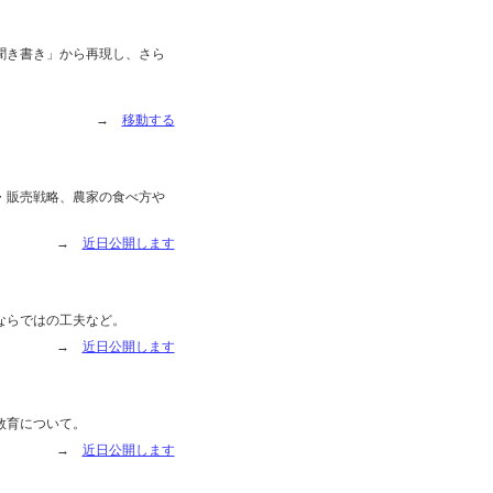
聞き書き」から再現し、さら
→
移動する
・販売戦略、農家の食べ方や
→
近日公開します
ならではの工夫など。
→
近日公開します
教育について。
→
近日公開します