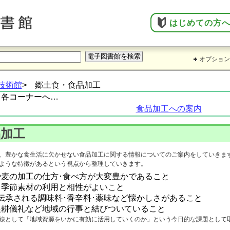
はじめての方
オプション
技術館
> 郷土食・食品加工
」各コーナーへ…
食品加工への案内
品加工
、豊かな食生活に欠かせない食品加工に関する情報についてのご案内をしていきま
ような特徴があるという視点から整理していきます。
麦の加工の仕方･食べ方が大変豊かであること
る季節素材の利用と相性がよいこと
伝承される調味料･香辛料･薬味など懐かしさがあること
農耕儀礼など地域の行事と結びついていること
線として「地域資源をいかに有効に活用していくのか」という今日的な課題として