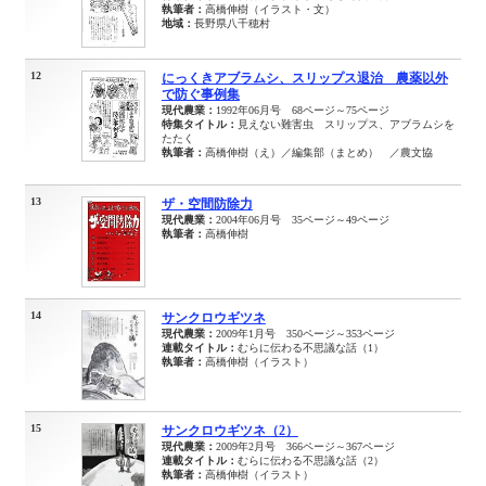
執筆者：
高橋伸樹（イラスト・文）
地域：
長野県八千穂村
12
にっくきアブラムシ、スリップス退治 農薬以外
で防ぐ事例集
現代農業：
1992年06月号 68ページ～75ページ
特集タイトル：
見えない難害虫 スリップス、アブラムシを
たたく
執筆者：
高橋伸樹（え）／編集部（まとめ） ／農文協
13
ザ・空間防除力
現代農業：
2004年06月号 35ページ～49ページ
執筆者：
高橋伸樹
14
サンクロウギツネ
現代農業：
2009年1月号 350ページ～353ページ
連載タイトル：
むらに伝わる不思議な話（1）
執筆者：
高橋伸樹（イラスト）
15
サンクロウギツネ（2）
現代農業：
2009年2月号 366ページ～367ページ
連載タイトル：
むらに伝わる不思議な話（2）
執筆者：
高橋伸樹（イラスト）