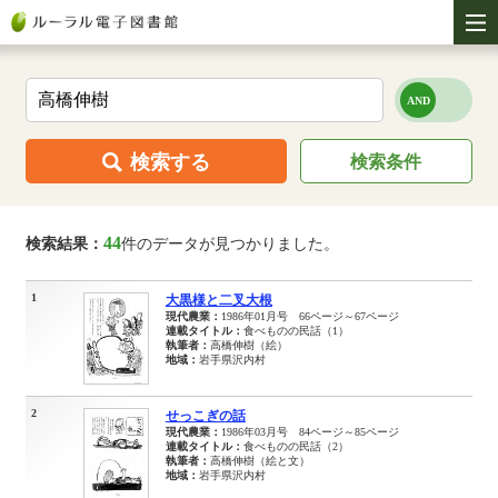
検索する
検索条件
44
検索結果：
件のデータが見つかりました。
1
大黒様と二叉大根
現代農業：
1986年01月号 66ページ～67ページ
連載タイトル：
食べものの民話（1）
執筆者：
高橋伸樹（絵）
地域：
岩手県沢内村
2
せっこぎの話
現代農業：
1986年03月号 84ページ～85ページ
連載タイトル：
食べものの民話（2）
執筆者：
高橋伸樹（絵と文）
地域：
岩手県沢内村