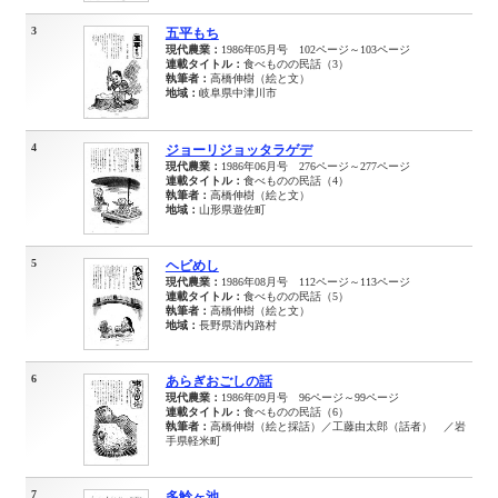
3
五平もち
現代農業：
1986年05月号 102ページ～103ページ
連載タイトル：
食べものの民話（3）
執筆者：
高橋伸樹（絵と文）
地域：
岐阜県中津川市
4
ジョーリジョッタラゲデ
現代農業：
1986年06月号 276ページ～277ページ
連載タイトル：
食べものの民話（4）
執筆者：
高橋伸樹（絵と文）
地域：
山形県遊佐町
5
ヘビめし
現代農業：
1986年08月号 112ページ～113ページ
連載タイトル：
食べものの民話（5）
執筆者：
高橋伸樹（絵と文）
地域：
長野県清内路村
6
あらぎおごしの話
現代農業：
1986年09月号 96ページ～99ページ
連載タイトル：
食べものの民話（6）
執筆者：
高橋伸樹（絵と採話）／工藤由太郎（話者） ／岩
手県軽米町
7
多鯰ヶ池