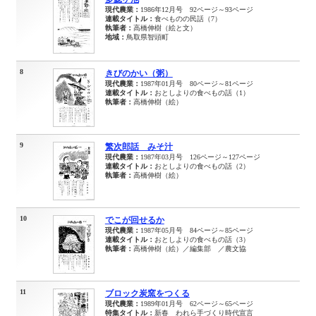
現代農業：
1986年12月号 92ページ～93ページ
連載タイトル：
食べものの民話（7）
執筆者：
高橋伸樹（絵と文）
地域：
鳥取県智頭町
8
きびのかい（粥）
現代農業：
1987年01月号 80ページ～81ページ
連載タイトル：
おとしよりの食べもの話（1）
執筆者：
高橋伸樹（絵）
9
繁次郎話 みそ汁
現代農業：
1987年03月号 126ページ～127ページ
連載タイトル：
おとしよりの食べもの話（2）
執筆者：
高橋伸樹（絵）
10
でこが回せるか
現代農業：
1987年05月号 84ページ～85ページ
連載タイトル：
おとしよりの食べもの話（3）
執筆者：
高橋伸樹（絵）／編集部 ／農文協
11
ブロック炭窯をつくる
現代農業：
1989年01月号 62ページ～65ページ
特集タイトル：
新春 われら手づくり時代宣言