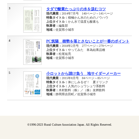
3
タダで酸素たっぷりの水を汲むコツ
現代農業：
2014年7月号 140ページ～141ページ
特集タイトル：
積極かん水のためのノウハウ
上位タイトル：
かん水で温度も酸素も
執筆者：
編集部
地域：
佐賀県小城市
4
PC筑陽 樹勢を落とさないことが一番のポイント
現代農業：
2018年2月号 277ページ～279ページ
上位タイトル：
やってみた 単為結果品種
執筆者：
松尾祐亮
地域：
佐賀県小城市
5
小ロットから請け負う 地サイダーメーカー
現代農業：
2015年8月号 84ページ～85ページ
特集タイトル：
体にしみるぜ！ 夏ドリンク
上位タイトル：
人気のシュワシュワ系飲料
執筆者：
木村飲料（株）／（株）友桝飲料
地域：
静岡県吉田町／佐賀県小城市
©1996-2023 Rural Culture Association Japan. All Rights Reserved.