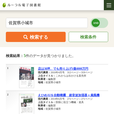
検索する
検索条件
5
検索結果：
件のデータが見つかりました。
1
店は30坪、でも売り上げ1億4000万円
現代農業：
2010年4月号 312ページ～319ページ
上位タイトル：
これからは出かける直売所
執筆者：
編集部
地域：
佐賀県小城市
2
えひめAIを自動噴霧 超音波加湿器＋扇風機
現代農業：
2014年6月号 271ページ～271ページ
上位タイトル：
防除に役立つ機械・道具
執筆者：
編集部
地域：
佐賀県小城市