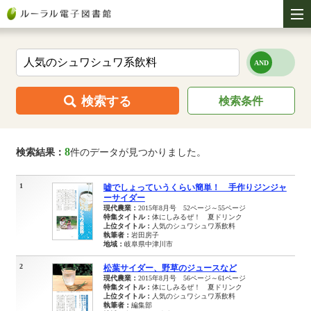
検索する
検索条件
8
検索結果：
件のデータが見つかりました。
1
嘘でしょっていうくらい簡単！ 手作りジンジャ
ーサイダー
現代農業：
2015年8月号 52ページ～55ページ
特集タイトル：
体にしみるぜ！ 夏ドリンク
上位タイトル：
人気のシュワシュワ系飲料
執筆者：
岩田房子
地域：
岐阜県中津川市
2
松葉サイダー、野草のジュースなど
現代農業：
2015年8月号 56ページ～61ページ
特集タイトル：
体にしみるぜ！ 夏ドリンク
上位タイトル：
人気のシュワシュワ系飲料
執筆者：
編集部