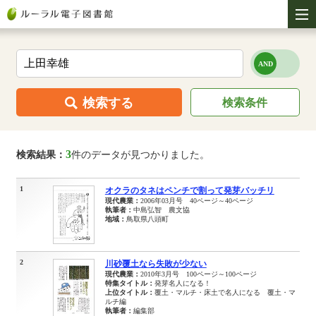
検索する
検索条件
3
検索結果：
件のデータが見つかりました。
1
オクラのタネはペンチで割って発芽バッチリ
現代農業：
2006年03月号 40ページ～40ページ
執筆者：
中島弘智 農文協
地域：
鳥取県八頭町
2
川砂覆土なら失敗が少ない
現代農業：
2010年3月号 100ページ～100ページ
特集タイトル：
発芽名人になる！
上位タイトル：
覆土・マルチ・床土で名人になる 覆土・マ
ルチ編
執筆者：
編集部