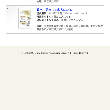
地域：
鳥取県八頭町
3
吸水・芽出しで名人になる
現代農業：
2010年3月号 90ページ～91ページ
特集タイトル：
発芽名人になる！
上位タイトル：
吸水・芽出しで名人になる
地域：
滋賀県甲賀市／埼玉県鳩ヶ谷市／秋田県仙北市／愛媛
県西条市／鳥取県八頭町／大阪府
©1996-2023 Rural Culture Association Japan. All Rights Reserved.