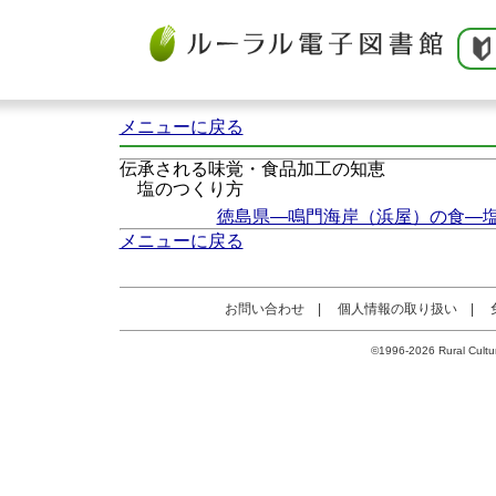
メニューに戻る
伝承される味覚・食品加工の知恵
塩のつくり方
徳島県―鳴門海岸（浜屋）の食―
メニューに戻る
お問い合わせ
|
個人情報の取り扱い
|
©1996-2026 Rural Cultur