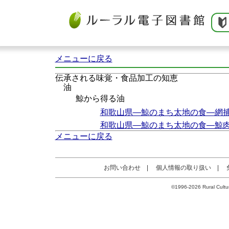
メニューに戻る
伝承される味覚・食品加工の知恵
油
鯨から得る油
和歌山県―鯨のまち太地の食―網
和歌山県―鯨のまち太地の食―鯨
メニューに戻る
お問い合わせ
|
個人情報の取り扱い
|
©1996-2026 Rural Cultur