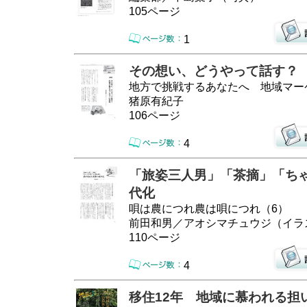
105ページ
1
その想い、どうやって話す？
地方で挑戦するあなたへ 地域マー
猪原有紀子
106ページ
4
「旅姿三人男」「茶摘」「ち
代化
唄は農につれ農は唄につれ（6）
前田和男／アオシマチュウジ（イラ
110ページ
4
移住12年 地域に慕われる担