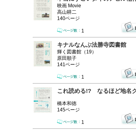
映画 Movie
高山耕二
140ページ
1
キナルなんぶ法勝寺図書館
輝く図書館（19）
原田順子
141ページ
1
これ読める!? なるほど地名
橋本和徳
145ページ
1