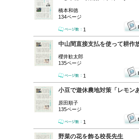
橋本和徳
134ページ
1
中山間直接支払を使って耕作
櫻井歓太郎
135ページ
1
小豆で遊休農地対策「レモン
原田順子
135ページ
1
野菜の花を飾る校長先生