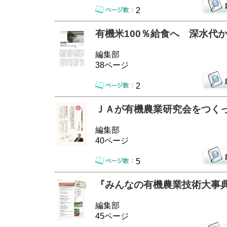
2
有機米100％給食へ 深水代
編集部
38ページ
2
ＪＡが有機農業研究会をつく
編集部
40ページ
5
『みんなの有機農業技術大事典
編集部
45ページ