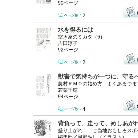
90ページ
2
水を得るには
空き家のミカタ（6）
吉田涼子
92ページ
2
獣害で気持ちが一つに、守る
農村ＲＭＯの始め方 よくあるつま
若菜千穂
94ページ
4
背負って、走って、めしあが
盛り上がれ！ ご当地おもしろスポ
編集部／河野やし（イラスト）