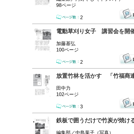
98ページ
2
電動草刈り女子 講習会を開
加藤基弘
100ページ
2
放置竹林を活かす 「竹福商
田中力
102ページ
3
鉄板で囲うだけで竹炭が焼け
編集部／中島葉子（写真）