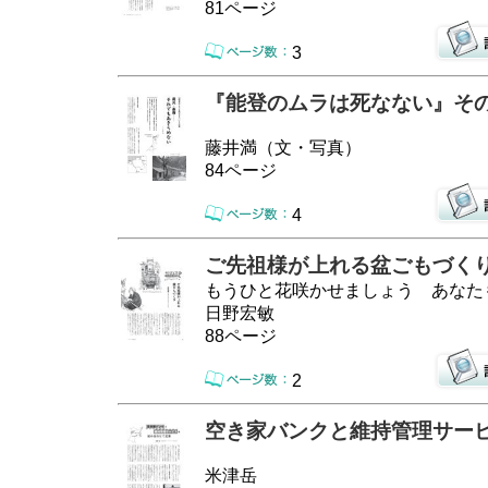
81ページ
3
『能登のムラは死なない』そ
藤井満（文・写真）
84ページ
4
ご先祖様が上れる盆ごもづく
もうひと花咲かせましょう あなた
日野宏敏
88ページ
2
空き家バンクと維持管理サー
米津岳