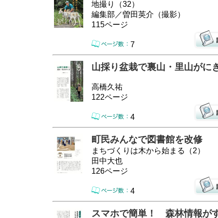
地撮り（32）
編集部／曽田英介（撮影）
115ページ
7
山採り盆栽で裏山・里山がに
高橋久祐
122ページ
4
町民みんなで図書館を改修
まちづくりは木から始まる（2）
田中大也
126ページ
4
スマホで簡単！ 森林情報が