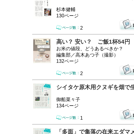
杉本健輔
130ページ
2
高い？ 安い？ ご飯1杯54円
お米の値段、どうあるべきか？
編集部／高木あつ子（撮影）
132ページ
2
シイタケ原木用クヌギを畑で
御船菜々子
134ページ
1
「多面」で集落の在来エダマ