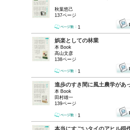
秋葉悠己
137ページ
1
娯楽としての林業
本 Book
高山文彦
138ページ
1
進歩のすき間に風土農学があ
本 Book
田村雄一
139ページ
1
本当にすごいタイのアヒル稲