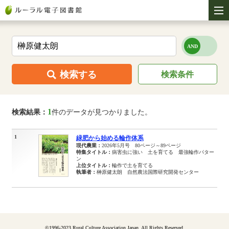
検索する
検索条件
1
検索結果：
件のデータが見つかりました。
1
緑肥から始める輪作体系
現代農業：
2026年5月号 80ページ～89ページ
特集タイトル：
病害虫に強い 土を育てる 最強輪作パター
ン
上位タイトル：
輪作で土を育てる
執筆者：
榊原健太朗 自然農法国際研究開発センター
©1996-2023 Rural Culture Association Japan. All Rights Reserved.