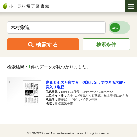
検索する
検索条件
1
検索結果：
件のデータが見つかりました。
1
光るミミズを育てる 切返しなしでできる木酢・
炭入り堆肥
現代農業：
1996年10月号 166ページ～168ページ
上位タイトル：
入手した家畜ふんを熟成、極上堆肥にかえる
執筆者：
後藤武 （株）パイテク中国
地域：
鳥取県米子市
©1996-2023 Rural Culture Association Japan. All Rights Reserved.