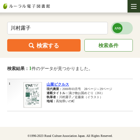
検索する
検索条件
1
検索結果：
件のデータが見つかりました。
1
山菜ピクルス
現代農業：
2006年03月号 28ページ～29ページ
連載タイトル：
漬け物お国めぐり（261）
執筆者：
川村露子／近藤泉（イラスト）
地域：
高知県いの町
©1996-2023 Rural Culture Association Japan. All Rights Reserved.