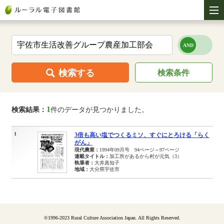
検索する
検索条件
1
検索結果：
件のデータが見つかりました。
1
3倍も高い塩でつくるミソ、すぐにとろける「らく
がん」
現代農業：
1994年09月号 94ページ～97ページ
連載タイトル：
加工所があるから村が元気（3）
執筆者：
大井真知子
地域：
大分県宇佐市
©1996-2023 Rural Culture Association Japan. All Rights Reserved.