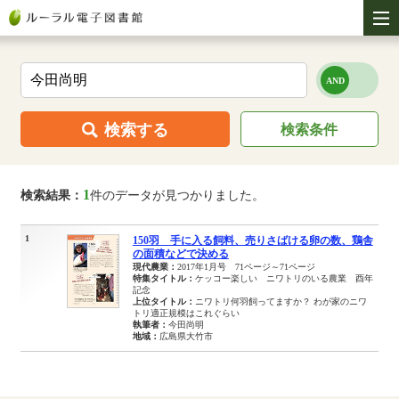
検索する
検索条件
1
検索結果：
件のデータが見つかりました。
1
150羽 手に入る飼料、売りさばける卵の数、鶏舎
の面積などで決める
現代農業：
2017年1月号 71ページ～71ページ
特集タイトル：
ケッコー楽しい ニワトリのいる農業 酉年
記念
上位タイトル：
ニワトリ何羽飼ってますか？ わが家のニワ
トリ適正規模はこれぐらい
執筆者：
今田尚明
地域：
広島県大竹市