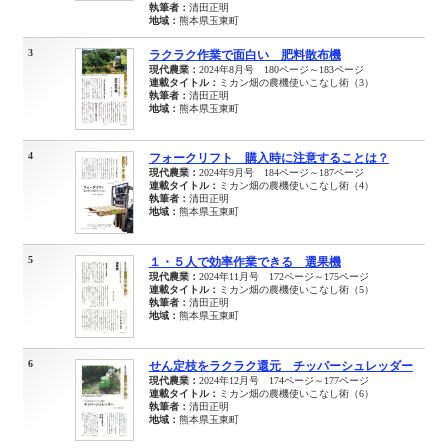
執筆者：
清田正明
地域：
熊本県玉東町
3
ラクラク作業で面白い 肥料散布機
現代農業：
2024年8月号 180ページ～183ページ
連載タイトル：
ミカン畑の農機使いこなし術（3）
執筆者：
清田正明
地域：
熊本県玉東町
4
フォークリフト 購入時に注意することは？
現代農業：
2024年9月号 184ページ～187ページ
連載タイトル：
ミカン畑の農機使いこなし術（4）
執筆者：
清田正明
地域：
熊本県玉東町
5
１・５人で効率作業できる 選果機
現代農業：
2024年11月号 172ページ～175ページ
連載タイトル：
ミカン畑の農機使いこなし術（5）
執筆者：
清田正明
地域：
熊本県玉東町
6
せん定枝をラクラク還元 チッパーシュレッダー
現代農業：
2024年12月号 174ページ～177ページ
連載タイトル：
ミカン畑の農機使いこなし術（6）
執筆者：
清田正明
地域：
熊本県玉東町