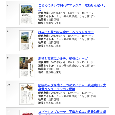
7
こまめに研いで切れ味マックス 電動せん定バサ
ミ
現代農業：
2025年1月号 178ページ～181ページ
連載タイトル：
ミカン畑の農機使いこなし術（7）
執筆者：
清田正明
地域：
熊本県玉東町
8
はみ出た枝のせん定に ヘッジトリマー
現代農業：
2025年3月号 186ページ～187ページ
連載タイトル：
ミカン畑の農機使いこなし術（8）
執筆者：
清田正明
地域：
熊本県玉東町
9
新植と改植にカルチ、補植にオーガ
現代農業：
2025年4月号 188ページ～191ページ
連載タイトル：
ミカン畑の農機使いこなし術（9）
執筆者：
清田正明
地域：
熊本県玉東町
10
防除のムダを省く三つのアイテム 鉄砲噴口・大
容量タンク・ラジコン動噴
現代農業：
2025年5月号 170ページ～173ページ
連載タイトル：
ミカン畑の農機使いこなし術（10）
執筆者：
清田正明
地域：
熊本県玉東町
11
スピードスプレーヤ 手散布並みの防除効果を得