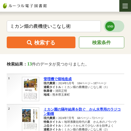
検索する
検索条件
13
検索結果：
件のデータが見つかりました。
1
管理機で畑地造成
現代農業：
2024年5月号 184ページ～187ページ
連載タイトル：
ミカン畑の農機使いこなし術（1）
執筆者：
清田正明
地域：
熊本県玉東町
2
ミカン園の隔年結果を防ぐ かん水専用のラジコ
ン動噴
現代農業：
2024年7月号 68ページ～72ページ
特集タイトル：
地球沸騰化時代の夏 かん水のノウハウ
上位タイトル：
スポットかん水で少ない水を効率よく
連載タイトル：
ミカン畑の農機使いこなし術（2）