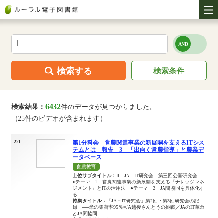
検索する
検索条件
6432
検索結果：
件のデータが見つかりました。
（25件のビデオが含まれます）
221
第1分科会 営農関連事業の新展開を支えるITシス
テムとは 報告 3 「出向く営農指導」と農業デ
ータベース
食農教育
上位サブタイトル：
II JA―IT研究会 第三回公開研究会
●テーマ 1 営農関連事業の新展開を支える「ナレッジマネ
ジメント」とITの活用法 ●テーマ 2 JA間協同を具体化す
る
特集タイトル：
「JA－IT研究会」第2回・第3回研究会の記
録 ──米の集荷率95％=JA越後さんとうの挑戦／JAのIT革命
とJA間協同──