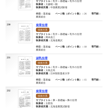
サブタイトル：
乳牛＞基礎編＞乳牛の生理
執筆者：
大森昭一朗
執筆者所属：
中国農業試験場
作目：
畜産編
ページ数（ポイント数）：
26
専門館：
農業総合
230
発育生理
技術大系
サブタイトル：
乳牛＞基礎編＞乳牛の生理
執筆者：
岡本昌三
執筆者所属：
北海道農試
作目：
畜産編
ページ数（ポイント数）：
18
専門館：
農業総合
231
泌乳生理
技術大系
サブタイトル：
乳牛＞基礎編＞乳牛の生理
執筆者：
大島正尚
執筆者所属：
日本獣医畜産大学
作目：
畜産編
ページ数（ポイント数）：
15
専門館：
農業総合
232
発育生理
技術大系
サブタイトル：
豚＞基礎編＞豚の生理
執筆者：
古郡浩
執筆者所属：
北海道農業試験場