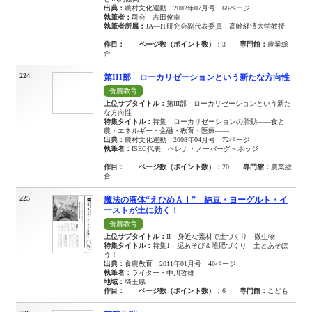
出典：
農村文化運動 2002年07月号 68ページ
執筆者：
司会 吉田俊幸
執筆者所属：
JA―IT研究会副代表委員・高崎経済大学教授
作目：
ページ数（ポイント数）：
3
専門館：
農業総
合
224
第III部 ローカリゼーションという新たな方向性
食農教育
上位サブタイトル：
第III部 ローカリゼーションという新た
な方向性
特集タイトル：
特集 ローカリゼーションの胎動――食と
農・エネルギー・金融・教育・医療――
出典：
農村文化運動 2008年04月号 72ページ
執筆者：
ISEC代表 ヘレナ・ノーバーグ＝ホッジ
作目：
ページ数（ポイント数）：
20
専門館：
農業総
合
225
魔法の液体“えひめＡＩ” 納豆・ヨーグルト・イ
ーストが土に効く！
食農教育
上位サブタイトル：
II 身近な素材で土づくり 微生物
特集タイトル：
特集1 泥あそび＆堆肥づくり 土とあそぼ
う！
出典：
食農教育 2011年01月号 40ページ
執筆者：
ライター・中川哲雄
地域：
埼玉県
作目：
ページ数（ポイント数）：
6
専門館：
こども