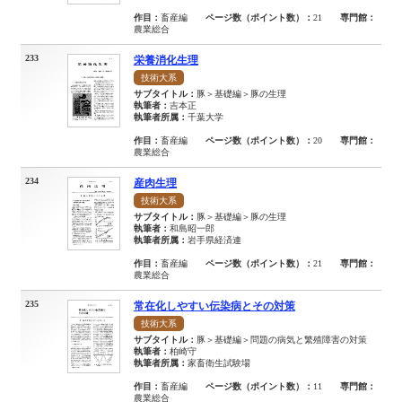
作目：
畜産編
ページ数（ポイント数）：
21
専門館：
農業総合
233
栄養消化生理
技術大系
サブタイトル：
豚＞基礎編＞豚の生理
執筆者：
吉本正
執筆者所属：
千葉大学
作目：
畜産編
ページ数（ポイント数）：
20
専門館：
農業総合
234
産肉生理
技術大系
サブタイトル：
豚＞基礎編＞豚の生理
執筆者：
和島昭一郎
執筆者所属：
岩手県経済連
作目：
畜産編
ページ数（ポイント数）：
21
専門館：
農業総合
235
常在化しやすい伝染病とその対策
技術大系
サブタイトル：
豚＞基礎編＞問題の病気と繁殖障害の対策
執筆者：
柏崎守
執筆者所属：
家畜衛生試験場
作目：
畜産編
ページ数（ポイント数）：
11
専門館：
農業総合