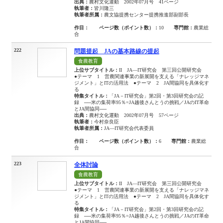
出典：
農村文化運動 2002年07月号 41ページ
執筆者：
皆川隆三
執筆者所属：
農文協提携センター提携推進部副部長
作目：
ページ数（ポイント数）：
10
専門館：
農業総
合
222
問題提起 JAの基本路線の提起
食農教育
上位サブタイトル：
II JA―IT研究会 第三回公開研究会
●テーマ 1 営農関連事業の新展開を支える「ナレッジマネ
ジメント」とITの活用法 ●テーマ 2 JA間協同を具体化す
る
特集タイトル：
「JA－IT研究会」第2回・第3回研究会の記
録 ──米の集荷率95％=JA越後さんとうの挑戦／JAのIT革命
とJA間協同──
出典：
農村文化運動 2002年07月号 57ページ
執筆者：
今村奈良臣
執筆者所属：
JA―IT研究会代表委員
作目：
ページ数（ポイント数）：
6
専門館：
農業総
合
223
全体討論
食農教育
上位サブタイトル：
II JA―IT研究会 第三回公開研究会
●テーマ 1 営農関連事業の新展開を支える「ナレッジマネ
ジメント」とITの活用法 ●テーマ 2 JA間協同を具体化す
る
特集タイトル：
「JA－IT研究会」第2回・第3回研究会の記
録 ──米の集荷率95％=JA越後さんとうの挑戦／JAのIT革命
とJA間協同──