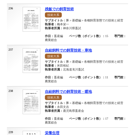
236
残飯での飼育技術
技術大系
サブタイトル：
豚＞基礎編＞各種飼育形態での技術と経営
執筆者：
梅本栄一
執筆者所属：
神奈川県畜試
作目：
畜産編
ページ数（ポイント数）：
15
専門館：
農業総合
237
自給飼料での飼育技術・寒地
技術大系
サブタイトル：
豚＞基礎編＞各種飼育形態での技術と経営
執筆者：
米田裕紀
執筆者所属：
北海道滝川畜試
作目：
畜産編
ページ数（ポイント数）：
11
専門館：
農業総合
238
自給飼料での飼育技術・暖地
技術大系
サブタイトル：
豚＞基礎編＞各種飼育形態での技術と経営
執筆者：
永田文吉
執筆者所属：
鹿児島県畜産会
作目：
畜産編
ページ数（ポイント数）：
17
専門館：
農業総合
239
栄養生理