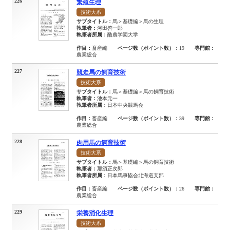
226
繁殖生理
技術大系
サブタイトル：
馬＞基礎編＞馬の生理
執筆者：
河田啓一郎
執筆者所属：
酪農学園大学
作目：
畜産編
ページ数（ポイント数）：
19
専門館：
農業総合
227
競走馬の飼育技術
技術大系
サブタイトル：
馬＞基礎編＞馬の飼育技術
執筆者：
池本元一
執筆者所属：
日本中央競馬会
作目：
畜産編
ページ数（ポイント数）：
39
専門館：
農業総合
228
肉用馬の飼育技術
技術大系
サブタイトル：
馬＞基礎編＞馬の飼育技術
執筆者：
那須正次郎
執筆者所属：
日本馬事協会北海道支部
作目：
畜産編
ページ数（ポイント数）：
26
専門館：
農業総合
229
栄養消化生理
技術大系