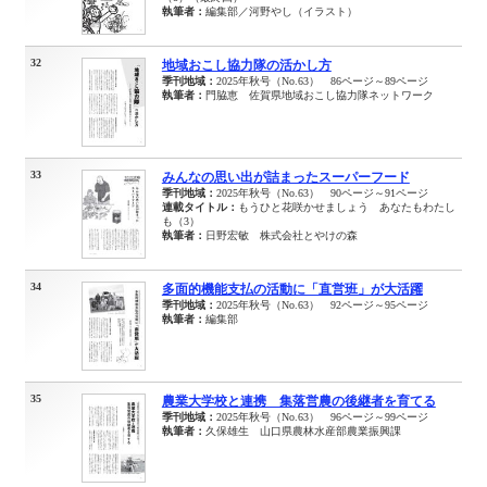
執筆者：
編集部／河野やし（イラスト）
32
地域おこし協力隊の活かし方
季刊地域：
2025年秋号（No.63） 86ページ～89ページ
執筆者：
門脇恵 佐賀県地域おこし協力隊ネットワーク
33
みんなの思い出が詰まったスーパーフード
季刊地域：
2025年秋号（No.63） 90ページ～91ページ
連載タイトル：
もうひと花咲かせましょう あなたもわたし
も（3）
執筆者：
日野宏敏 株式会社とやけの森
34
多面的機能支払の活動に「直営班」が大活躍
季刊地域：
2025年秋号（No.63） 92ページ～95ページ
執筆者：
編集部
35
農業大学校と連携 集落営農の後継者を育てる
季刊地域：
2025年秋号（No.63） 96ページ～99ページ
執筆者：
久保雄生 山口県農林水産部農業振興課