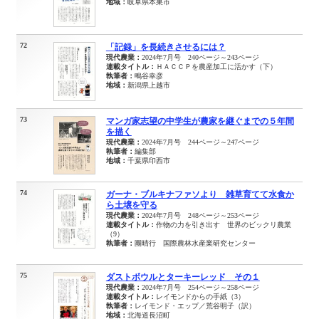
地域：
岐阜県本巣市
72
「記録」を長続きさせるには？
現代農業：
2024年7月号 240ページ～243ページ
連載タイトル：
ＨＡＣＣＰを農産加工に活かす（下）
執筆者：
鴫谷幸彦
地域：
新潟県上越市
73
マンガ家志望の中学生が農家を継ぐまでの５年間
を描く
現代農業：
2024年7月号 244ページ～247ページ
執筆者：
編集部
地域：
千葉県印西市
74
ガーナ・ブルキナファソより 雑草育てて水食か
ら土壌を守る
現代農業：
2024年7月号 248ページ～253ページ
連載タイトル：
作物の力を引き出す 世界のビックリ農業
（9）
執筆者：
團晴行 国際農林水産業研究センター
75
ダストボウルとターキーレッド その１
現代農業：
2024年7月号 254ページ～258ページ
連載タイトル：
レイモンドからの手紙（3）
執筆者：
レイモンド・エップ／荒谷明子（訳）
地域：
北海道長沼町