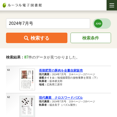
検索する
検索条件
87
検索結果：
件のデータが見つかりました。
61
長期肥育の豚肉を全量自家販売
現代農業：
2024年7月号 214ページ～217ページ
連載タイトル：
地域循環型の放牧養豚を実現（下）
執筆者：
坂本耕太郎
地域：
広島県三原市
62
現代農業 クロスワードパズル
現代農業：
2024年7月号 219ページ～219ページ
執筆者：
福永良子（パズル製作）