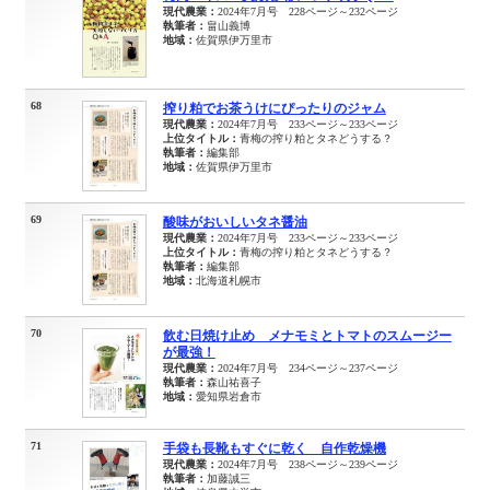
現代農業：
2024年7月号 228ページ～232ページ
執筆者：
畠山義博
地域：
佐賀県伊万里市
68
搾り粕でお茶うけにぴったりのジャム
現代農業：
2024年7月号 233ページ～233ページ
上位タイトル：
青梅の搾り粕とタネどうする？
執筆者：
編集部
地域：
佐賀県伊万里市
69
酸味がおいしいタネ醤油
現代農業：
2024年7月号 233ページ～233ページ
上位タイトル：
青梅の搾り粕とタネどうする？
執筆者：
編集部
地域：
北海道札幌市
70
飲む日焼け止め メナモミとトマトのスムージー
が最強！
現代農業：
2024年7月号 234ページ～237ページ
執筆者：
森山祐喜子
地域：
愛知県岩倉市
71
手袋も長靴もすぐに乾く 自作乾燥機
現代農業：
2024年7月号 238ページ～239ページ
執筆者：
加藤誠三