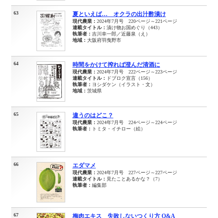
63
夏といえば… オクラの出汁酢漬け
現代農業：
2024年7月号 220ページ～221ページ
連載タイトル：
漬け物お国めぐり（443）
執筆者：
吉川幸一郎／近藤泉（え）
地域：
大阪府羽曳野市
64
時間をかけて搾れば澄んだ清酒に
現代農業：
2024年7月号 222ページ～223ページ
連載タイトル：
ドブロク宣言（156）
執筆者：
ヨシダケン（イラスト・文）
地域：
茨城県
65
違うのはどこ？
現代農業：
2024年7月号 224ページ～224ページ
執筆者：
トミタ・イチロー（絵）
66
エダマメ
現代農業：
2024年7月号 227ページ～227ページ
連載タイトル：
見たことあるかな？（7）
執筆者：
編集部
67
梅肉エキス 失敗しないつくり方 Q&A