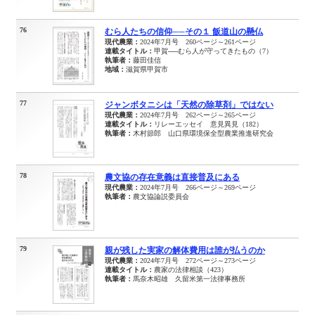
76
むら人たちの信仰──その１ 飯道山の懸仏
現代農業：
2024年7月号 260ページ～261ページ
連載タイトル：
甲賀──むら人が守ってきたもの（7）
執筆者：
藤田佳信
地域：
滋賀県甲賀市
77
ジャンボタニシは「天然の除草剤」ではない
現代農業：
2024年7月号 262ページ～265ページ
連載タイトル：
リレーエッセイ 意見異見（182）
執筆者：
木村節郎 山口県環境保全型農業推進研究会
78
農文協の存在意義は直接普及にある
現代農業：
2024年7月号 266ページ～269ページ
執筆者：
農文協論説委員会
79
親が残した実家の解体費用は誰が払うのか
現代農業：
2024年7月号 272ページ～273ページ
連載タイトル：
農家の法律相談（423）
執筆者：
馬奈木昭雄 久留米第一法律事務所