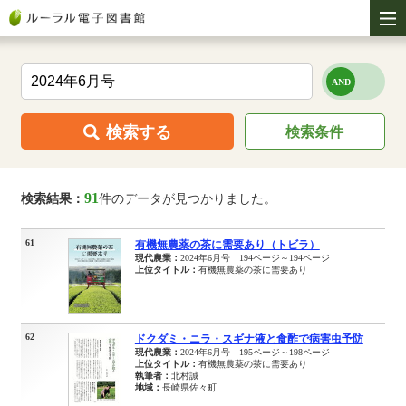
検索する
検索条件
91
検索結果：
件のデータが見つかりました。
61
有機無農薬の茶に需要あり（トビラ）
現代農業：
2024年6月号 194ページ～194ページ
上位タイトル：
有機無農薬の茶に需要あり
62
ドクダミ・ニラ・スギナ液と食酢で病害虫予防
現代農業：
2024年6月号 195ページ～198ページ
上位タイトル：
有機無農薬の茶に需要あり
執筆者：
北村誠
地域：
長崎県佐々町