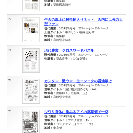
執筆者：
編集部
地域：
福島県泉崎村
72
牛舎の風上に殺虫剤入りネット 舎内には強力大
型ファン
現代農業：
2024年6月号 233ページ～233ページ
上位タイトル：
牛のリンパ腫を減らす
執筆者：
編集部
地域：
宮崎県小林市
73
現代農業 クロスワードパズル
現代農業：
2024年6月号 235ページ～235ページ
執筆者：
福永良子（パズル製作）
74
カンタン 激ウマ 生ニンニクの醤油漬け
現代農業：
2024年6月号 236ページ～237ページ
連載タイトル：
漬け物お国めぐり（442）
執筆者：
佐藤輝子／近藤泉（え）
地域：
宮城県登米市
75
ジワリ身体に染みるアイの薬草酒で一杯
現代農業：
2024年6月号 238ページ～239ページ
連載タイトル：
ドブロク宣言（155）
執筆者：
ヨシダケン（イラスト・文）
地域：
東京都