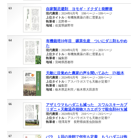
63
自家製忌避剤 ヨモギ・ドクダミ発酵液
現代農業：
2024年6月号 198ページ～199ページ
上位タイトル：
有機無農薬の茶に需要あり
執筆者：
北野孝一
地域：
佐賀県嬉野市
64
有機栽培10年目 碾茶生産 ついにダニ剤もやめ
た
現代農業：
2024年6月号 200ページ～203ページ
上位タイトル：
有機無農薬の茶に需要あり
執筆者：
編集部
地域：
宮崎県西都市
65
天敵に目覚めた農家の声を聞いてみた IN栃木
現代農業：
2024年6月号 204ページ～209ページ
上位タイトル：
アスパラガスでも天敵が定着!?
執筆者：
編集部
地域：
栃木県足利市／栃木県大田原市
66
アザミウマもハダニも減った スワルスキーカブ
リダニ＋天敵温存植物スカエボラで殺虫剤44％減
現代農業：
2024年6月号 210ページ～215ページ
上位タイトル：
アスパラガスでも天敵が定着!?
執筆者：
増澤高亨 長野県病害虫防除所
67
バラ １回の放飼で何年も定着 もうハダニは怖