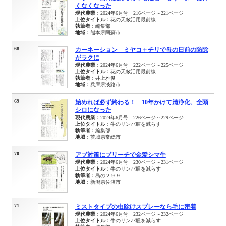
くなくなった
現代農業：
2024年6月号 216ページ～221ページ
上位タイトル：
花の天敵活用最前線
執筆者：
編集部
地域：
熊本県阿蘇市
68
カーネーション ミヤコ＋チリで母の日前の防除
がラクに
現代農業：
2024年6月号 222ページ～225ページ
上位タイトル：
花の天敵活用最前線
執筆者：
井上雅俊
地域：
兵庫県淡路市
69
始めれば必ず終わる！ 10年かけて清浄化、全頭
シロになった
現代農業：
2024年6月号 226ページ～229ページ
上位タイトル：
牛のリンパ腫を減らす
執筆者：
編集部
地域：
茨城県常総市
70
アブ対策にブリーチで金髪シマ牛
現代農業：
2024年6月号 230ページ～231ページ
上位タイトル：
牛のリンパ腫を減らす
執筆者：
島の２９９
地域：
新潟県佐渡市
71
ミストタイプの虫除けスプレーなら毛に密着
現代農業：
2024年6月号 232ページ～232ページ
上位タイトル：
牛のリンパ腫を減らす