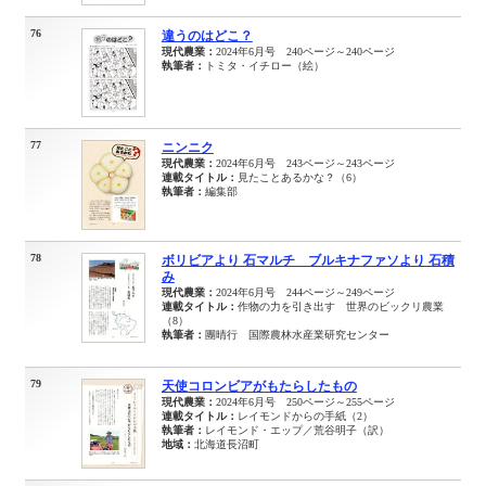
76
違うのはどこ？
現代農業：
2024年6月号 240ページ～240ページ
執筆者：
トミタ・イチロー（絵）
77
ニンニク
現代農業：
2024年6月号 243ページ～243ページ
連載タイトル：
見たことあるかな？（6）
執筆者：
編集部
78
ボリビアより 石マルチ ブルキナファソより 石積
み
現代農業：
2024年6月号 244ページ～249ページ
連載タイトル：
作物の力を引き出す 世界のビックリ農業
（8）
執筆者：
團晴行 国際農林水産業研究センター
79
天使コロンビアがもたらしたもの
現代農業：
2024年6月号 250ページ～255ページ
連載タイトル：
レイモンドからの手紙（2）
執筆者：
レイモンド・エップ／荒谷明子（訳）
地域：
北海道長沼町