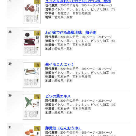
27
うっとりきれいでカビない干し柿、巻柿
現代農業：
2003年11月号 300ページ～304ページ
連載タイトル：
早い、おいしい、ビックリ加工（7）
執筆者：
西村文子 西村自然農園
地域：
愛知県小原村
28
わが家で作る高級珍味 柚子釜
現代農業：
2003年12月号 280ページ～284ページ
連載タイトル：
早い、おいしい、ビックリ加工（8）
執筆者：
西村文子 西村自然農園
地域：
愛知県小原村
29
生イモこんにゃく
現代農業：
2004年01月号 308ページ～311ページ
連載タイトル：
早い、おいしい、ビックリ加工（9）
執筆者：
西村文子 西村自然農園
地域：
愛知県小原村
30
ビワの葉エキス
現代農業：
2004年02月号 348ページ～352ページ
連載タイトル：
早い、おいしい、ビックリ加工（10）
執筆者：
西村文子 西村自然農園
地域：
愛知県小原村
31
卵黄油（らんおうゆ）
現代農業：
2004年03月号 286ページ～289ページ