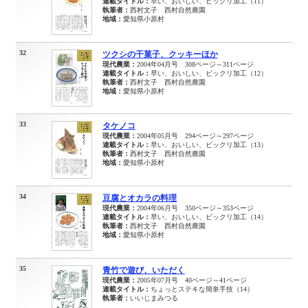
連載タイトル：
早い、おいしい、ビックリ加工（11）
執筆者：
西村文子 西村自然農園
地域：
愛知県小原村
32
ツクシの干菓子、クッキーほか
現代農業：
2004年04月号 308ページ～311ページ
連載タイトル：
早い、おいしい、ビックリ加工（12）
執筆者：
西村文子 西村自然農園
地域：
愛知県小原村
33
タケノコ
現代農業：
2004年05月号 294ページ～297ページ
連載タイトル：
早い、おいしい、ビックリ加工（13）
執筆者：
西村文子 西村自然農園
地域：
愛知県小原村
34
豆腐とオカラの料理
現代農業：
2004年06月号 350ページ～353ページ
連載タイトル：
早い、おいしい、ビックリ加工（14）
執筆者：
西村文子 西村自然農園
地域：
愛知県小原村
35
青竹で遊び、いただく
現代農業：
2005年07月号 40ページ～41ページ
連載タイトル：
ちょっとステキな簡単手技（14）
執筆者：
いいじまみつる