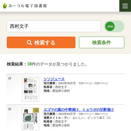
検索する
検索条件
38
検索結果：
件のデータが見つかりました。
21
シソジュース
現代農業：
2003年08月号 320ページ～320ページ
執筆者：
西村文子
地域：
愛知県小原村
22
エゴマの葉の中華漬け、ミョウガの甘酢漬け
現代農業：
2003年09月号 296ページ～300ページ
連載タイトル：
早い、おいしい、ビックリ加工（5）
執筆者：
西村文子
地域：
愛知県小原村