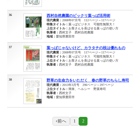
36
西村自然農園のビックリ葉っぱ活用術
現代農業：
2008年07月号 112ページ～117ページ
特集タイトル：
葉っぱビジネス 可能性無限大！
上位タイトル：
お客さんを喜ばせる葉っぱの使い方
執筆者：
西村文子 西村自然農園
地域：
愛知県豊田市
37
葉っぱじゃないけど、カラタチの枝は優れもの
現代農業：
2008年07月号 117ページ～117ページ
特集タイトル：
葉っぱビジネス 可能性無限大！
上位タイトル：
お客さんを喜ばせる葉っぱの使い方
執筆者：
西村文子 西村自然農園
38
野草の生命力をいただく 春の野草のちらし寿司
現代農業：
2013年3月号 296ページ～297ページ
上位タイトル：
簡単、ヘルシー 野菜寿司
執筆者：
西村文子
地域：
愛知県豊田市
前へ
1
2