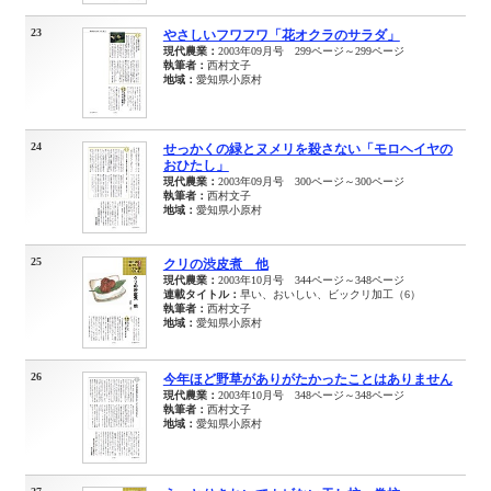
23
やさしいフワフワ「花オクラのサラダ」
現代農業：
2003年09月号 299ページ～299ページ
執筆者：
西村文子
地域：
愛知県小原村
24
せっかくの緑とヌメリを殺さない「モロヘイヤの
おひたし」
現代農業：
2003年09月号 300ページ～300ページ
執筆者：
西村文子
地域：
愛知県小原村
25
クリの渋皮煮 他
現代農業：
2003年10月号 344ページ～348ページ
連載タイトル：
早い、おいしい、ビックリ加工（6）
執筆者：
西村文子
地域：
愛知県小原村
26
今年ほど野草がありがたかったことはありません
現代農業：
2003年10月号 348ページ～348ページ
執筆者：
西村文子
地域：
愛知県小原村