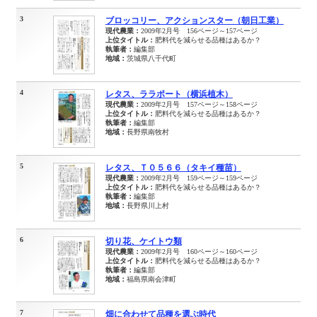
3
ブロッコリー、アクションスター（朝日工業）
現代農業：
2009年2月号 156ページ～157ページ
上位タイトル：
肥料代を減らせる品種はあるか？
執筆者：
編集部
地域：
茨城県八千代町
4
レタス、ララポート（横浜植木）
現代農業：
2009年2月号 157ページ～158ページ
上位タイトル：
肥料代を減らせる品種はあるか？
執筆者：
編集部
地域：
長野県南牧村
5
レタス、Ｔ０５６６（タキイ種苗）
現代農業：
2009年2月号 159ページ～159ページ
上位タイトル：
肥料代を減らせる品種はあるか？
執筆者：
編集部
地域：
長野県川上村
6
切り花、ケイトウ類
現代農業：
2009年2月号 160ページ～160ページ
上位タイトル：
肥料代を減らせる品種はあるか？
執筆者：
編集部
地域：
福島県南会津町
7
畑に合わせて品種を選ぶ時代