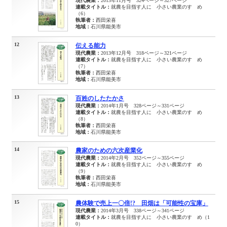
現代農業：
2013年11月号 324ページ～327ページ
連載タイトル：
就農を目指す人に 小さい農業のすゝめ
（6）
執筆者：
西田栄喜
地域：
石川県能美市
12
伝える能力
現代農業：
2013年12月号 318ページ～321ページ
連載タイトル：
就農を目指す人に 小さい農業のすゝめ
（7）
執筆者：
西田栄喜
地域：
石川県能美市
13
百姓のしたたかさ
現代農業：
2014年1月号 328ページ～331ページ
連載タイトル：
就農を目指す人に 小さい農業のすゝめ
（8）
執筆者：
西田栄喜
地域：
石川県能美市
14
農家のための六次産業化
現代農業：
2014年2月号 352ページ～355ページ
連載タイトル：
就農を目指す人に 小さい農業のすゝめ
（9）
執筆者：
西田栄喜
地域：
石川県能美市
15
農体験で売上一〇倍!? 田畑は「可能性の宝庫」
現代農業：
2014年3月号 338ページ～341ページ
連載タイトル：
就農を目指す人に 小さい農業のすゝめ（1
0）