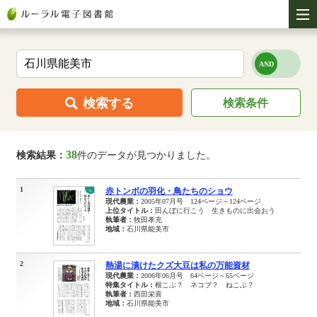
検索する
検索条件
38
検索結果：
件のデータが見つかりました。
1
赤トンボの羽化・鳥たちのショウ
現代農業：
2005年07月号 124ページ～124ページ
上位タイトル：
田んぼに行こう 生きものに出会おう
執筆者：
牧田孝充
地域：
石川県能美市
2
熱湯に漬けたクズ大豆は私の万能資材
現代農業：
2006年06月号 64ページ～65ページ
特集タイトル：
根こぶ？ ネコブ？ ねこぶ？
執筆者：
西田栄喜
地域：
石川県能美市