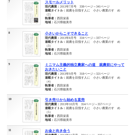
7
スモールメリット
現代農業：
2013年7月号 338ページ～341ページ
連載タイトル：
就農を目指す人に 小さい農業のすゝめ
（2）
執筆者：
西田栄喜
地域：
石川県能美市
8
小さいからこそできること
現代農業：
2013年8月号 334ページ～337ページ
連載タイトル：
就農を目指す人に 小さい農業のすゝめ
（3）
執筆者：
西田栄喜
地域：
石川県能美市
9
ミニマム主義的独立農家への道 就農前にやって
おきたいこと
現代農業：
2013年9月号 318ページ～321ページ
連載タイトル：
就農を目指す人に 小さい農業のすゝめ
（4）
執筆者：
西田栄喜
地域：
石川県能美市
10
引き売りから始める直売
現代農業：
2013年10月号 354ページ～357ページ
連載タイトル：
就農を目指す人に 小さい農業のすゝめ
（5）
執筆者：
西田栄喜
地域：
石川県能美市
11
お金と向き合う