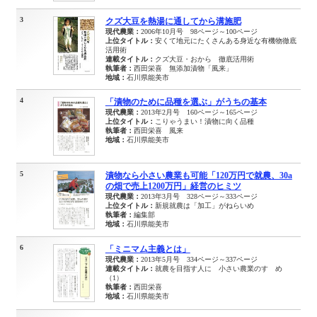
3
クズ大豆を熱湯に通してから溝施肥
現代農業：
2006年10月号 98ページ～100ページ
上位タイトル：
安くて地元にたくさんある身近な有機物徹底
活用術
連載タイトル：
クズ大豆・おから 徹底活用術
執筆者：
西田栄喜 無添加漬物「風来」
地域：
石川県能美市
4
「漬物のために品種を選ぶ」がうちの基本
現代農業：
2013年2月号 160ページ～165ページ
上位タイトル：
こりゃうまい！漬物に向く品種
執筆者：
西田栄喜 風来
地域：
石川県能美市
5
漬物なら小さい農業も可能「120万円で就農、30a
の畑で売上1200万円」経営のヒミツ
現代農業：
2013年3月号 328ページ～333ページ
上位タイトル：
新規就農は「加工」がねらいめ
執筆者：
編集部
地域：
石川県能美市
6
「ミニマム主義とは」
現代農業：
2013年5月号 334ページ～337ページ
連載タイトル：
就農を目指す人に 小さい農業のすゝめ
（1）
執筆者：
西田栄喜
地域：
石川県能美市