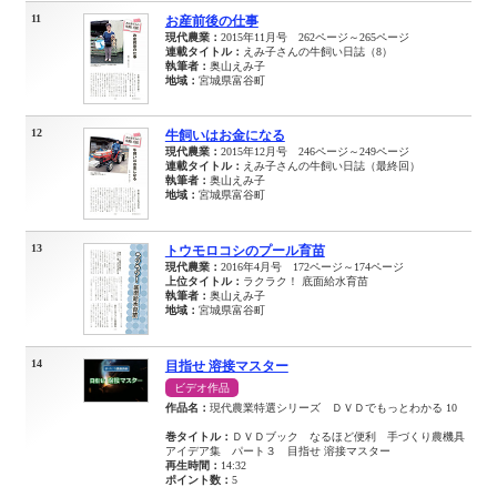
11
お産前後の仕事
現代農業：
2015年11月号 262ページ～265ページ
連載タイトル：
えみ子さんの牛飼い日誌（8）
執筆者：
奥山えみ子
地域：
宮城県富谷町
12
牛飼いはお金になる
現代農業：
2015年12月号 246ページ～249ページ
連載タイトル：
えみ子さんの牛飼い日誌（最終回）
執筆者：
奥山えみ子
地域：
宮城県富谷町
13
トウモロコシのプール育苗
現代農業：
2016年4月号 172ページ～174ページ
上位タイトル：
ラクラク！ 底面給水育苗
執筆者：
奥山えみ子
地域：
宮城県富谷町
14
目指せ 溶接マスター
ビデオ作品
作品名：
現代農業特選シリーズ ＤＶＤでもっとわかる 10
巻タイトル：
ＤＶＤブック なるほど便利 手づくり農機具
アイデア集 パート３ 目指せ 溶接マスター
再生時間：
14:32
ポイント数：
5