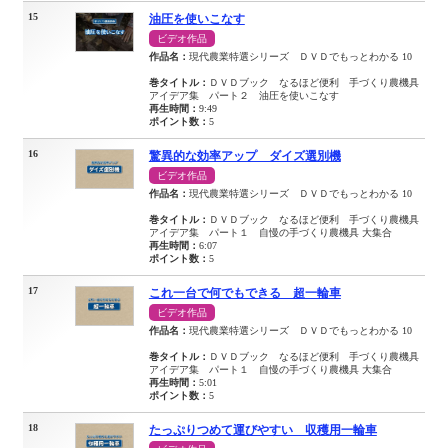
15
油圧を使いこなす
ビデオ作品
作品名：
現代農業特選シリーズ ＤＶＤでもっとわかる 10
巻タイトル：
ＤＶＤブック なるほど便利 手づくり農機具
アイデア集 パート２ 油圧を使いこなす
再生時間：
9:49
ポイント数：
5
16
驚異的な効率アップ ダイズ選別機
ビデオ作品
作品名：
現代農業特選シリーズ ＤＶＤでもっとわかる 10
巻タイトル：
ＤＶＤブック なるほど便利 手づくり農機具
アイデア集 パート１ 自慢の手づくり農機具 大集合
再生時間：
6:07
ポイント数：
5
17
これ一台で何でもできる 超一輪車
ビデオ作品
作品名：
現代農業特選シリーズ ＤＶＤでもっとわかる 10
巻タイトル：
ＤＶＤブック なるほど便利 手づくり農機具
アイデア集 パート１ 自慢の手づくり農機具 大集合
再生時間：
5:01
ポイント数：
5
18
たっぷりつめて運びやすい 収穫用一輪車