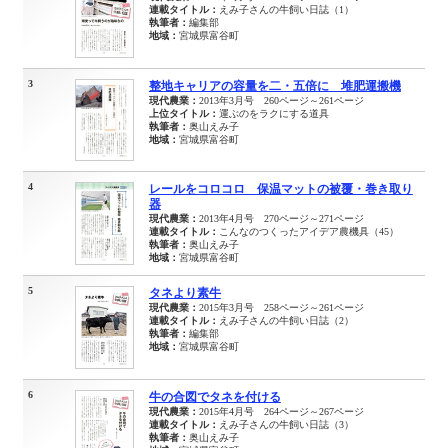
連載タイトル：
えみ子さんの牛飼い日誌（1）
執筆者：
編集部
地域：
宮城県富谷町
3
整地キャリアの容量を二・五倍に 堆肥運搬機
現代農業：
2013年3月号 260ページ～261ページ
上位タイトル：
運ぶのをラクにする道具
執筆者：
奥山えみ子
地域：
宮城県富谷町
4
レールをコロコロ 保温マットの被覆・巻き取り
器
現代農業：
2013年4月号 270ページ～271ページ
連載タイトル：
こんなのつくったアイデア農機具（45）
執筆者：
奥山えみ子
地域：
宮城県富谷町
5
タネより素牛
現代農業：
2015年3月号 258ページ～261ページ
連載タイトル：
えみ子さんの牛飼い日誌（2）
執筆者：
編集部
地域：
宮城県富谷町
6
牛の合図でタネを付ける
現代農業：
2015年4月号 264ページ～267ページ
連載タイトル：
えみ子さんの牛飼い日誌（3）
執筆者：
奥山えみ子