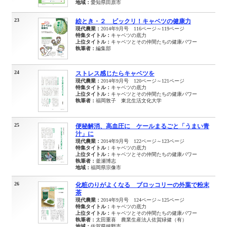
地域：
愛知県田原市
23
絵とき・２ ビックリ！キャベツの健康力
現代農業：
2014年9月号 116ページ～119ページ
特集タイトル：
キャベツの底力
上位タイトル：
キャベツとその仲間たちの健康パワー
執筆者：
編集部
24
ストレス感じたらキャベツを
現代農業：
2014年9月号 120ページ～121ページ
特集タイトル：
キャベツの底力
上位タイトル：
キャベツとその仲間たちの健康パワー
執筆者：
福岡敦子 東北生活文化大学
25
便秘解消、高血圧に ケールまるごと「うまい青
汁」に
現代農業：
2014年9月号 122ページ～123ページ
特集タイトル：
キャベツの底力
上位タイトル：
キャベツとその仲間たちの健康パワー
執筆者：
釜瀬博志
地域：
福岡県宗像市
26
化粧のりがよくなる ブロッコリーの外葉で粉末
茶
現代農業：
2014年9月号 124ページ～125ページ
特集タイトル：
キャベツの底力
上位タイトル：
キャベツとその仲間たちの健康パワー
執筆者：
太田重喜 農業生産法人佐賀緑健（有）
地域：
佐賀県嬉野市