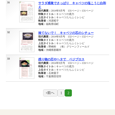
31
サラダ感覚でさっぱり キャベツの塩こうじ白和
え
現代農業：
2014年9月号 131ページ～131ページ
特集タイトル：
キャベツの底力
上位タイトル：
キャベツたらふくレシピ
執筆者：
河原昭子
地域：
福島県塙町
32
捨てないで！ キャベツの芯のシチュー
現代農業：
2014年9月号 132ページ～132ページ
特集タイトル：
キャベツの底力
上位タイトル：
キャベツたらふくレシピ
執筆者：
野崎幹 （有）グリーンフィールド
地域：
沖縄県那覇市
33
残り物の芯やヘタで ベジブロス
現代農業：
2014年9月号 133ページ～133ページ
特集タイトル：
キャベツの底力
上位タイトル：
キャベツたらふくレシピ
執筆者：
石神貴子
地域：
千葉県匝瑳市
前へ
1
2