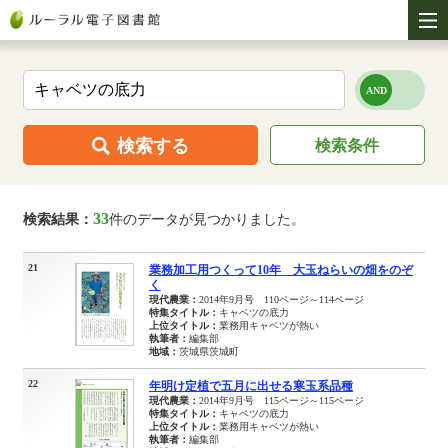
検索する
検索条件
33
検索結果：
件のデータが見つかりました。
21
業務加工用つくって10年 大玉ねらいの畑をのぞ
く
現代農業：
2014年9月号 110ページ～114ページ
特集タイトル：
キャベツの底力
上位タイトル：
業務用キャベツが熱い
執筆者：
編集部
地域：
茨城県茨城町
22
年明け定植で五月に出せる寒玉系品種
現代農業：
2014年9月号 115ページ～115ページ
特集タイトル：
キャベツの底力
上位タイトル：
業務用キャベツが熱い
執筆者：
編集部