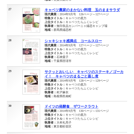
27
キャベツ農家のまかない料理 玉のままサラダ
現代農業：
2014年9月号 126ページ～127ページ
特集タイトル：
キャベツの底力
上位タイトル：
キャベツたらふくレシピ
執筆者：
無印良品カンパーニャ嬬恋キャンプ場
地域：
群馬県嬬恋村
28
シャキシャキ感満点 コールスロー
現代農業：
2014年9月号 127ページ～127ページ
特集タイトル：
キャベツの底力
上位タイトル：
キャベツたらふくレシピ
執筆者：
石神貴子
地域：
千葉県匝瑳市
29
サクッとおいしい キャベツのステーキ／ゴーカ
イ！ キャベツのまるごと蒸し煮
現代農業：
2014年9月号 128ページ～129ページ
特集タイトル：
キャベツの底力
上位タイトル：
キャベツたらふくレシピ
執筆者：
村戸麻衣
地域：
島根県邑南町
30
ドイツの発酵食 ザワークラウト
現代農業：
2014年9月号 130ページ～131ページ
特集タイトル：
キャベツの底力
上位タイトル：
キャベツたらふくレシピ
執筆者：
大牟礼亮子
地域：
東京都杉並区