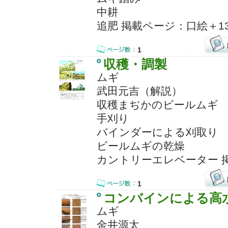
中耕
追肥 掲載ページ：口絵＋1
1
収穫・調製
ムギ
武田元吉（解説）
収穫まぢかのビールムギ
手刈り
バインダーによる刈取り
ビールムギの乾燥
カントリーエレベーター 
1
コンバインによる高
ムギ
金井源太