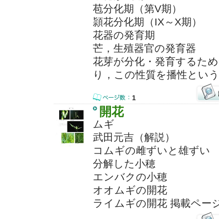
苞分化期（第V期）
頴花分化期（IX～X期）
花器の発育期
芒，生殖器官の発育器
花芽が分化・発育するため
り，この性質を播性という
1
開花
ムギ
武田元吉（解説）
コムギの雌ずいと雄ずい
分解した小穂
エンバクの小穂
オオムギの開花
ライムギの開花 掲載ペー