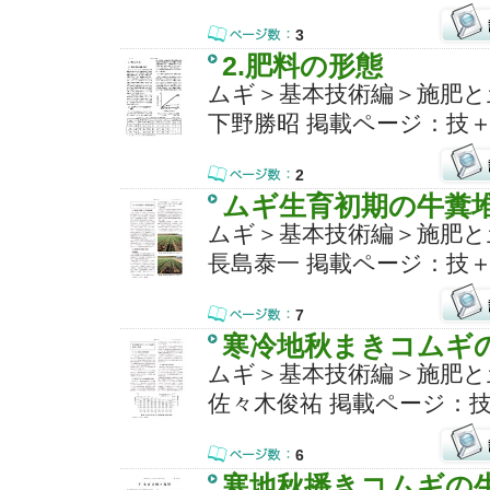
3
2.肥料の形態
ムギ＞基本技術編＞施肥と
下野勝昭 掲載ページ：技＋
2
ムギ生育初期の牛糞
ムギ＞基本技術編＞施肥と
長島泰一 掲載ページ：技＋1
7
寒冷地秋まきコムギ
ムギ＞基本技術編＞施肥と
佐々木俊祐 掲載ページ：技＋
6
寒地秋播きコムギの