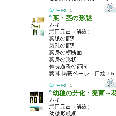
1
葉・茎の形態
ムギ
武田元吉（解説）
葉脈の配列
気孔の配列
葉身の横断面
葉身の形状
伸長過程の節間
葉耳 掲載ページ：口絵＋5
1
幼穂の分化・発育～
ムギ
武田元吉（解説）
幼穂形成期