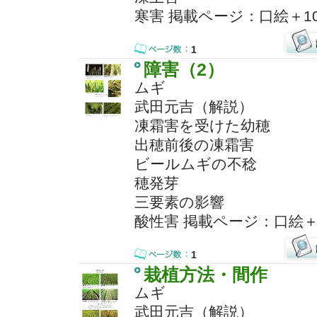
寒害 掲載ページ：口絵＋1
1
障害（2）
ムギ
武田元吉（解説）
凍霜害を受けた幼穂
出穂前後の凍霜害
ビールムギの不稔
穂発芽
三要素の影響
酸性害 掲載ページ：口絵＋
1
栽植方法・間作
ムギ
武田元吉（解説）