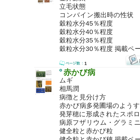
立毛状態
コンバイン搬出時の性状
穀粒水分45％程度
穀粒水分40％程度
穀粒水分35％程度
穀粒水分30％程度 掲載ペ
1
赤かび病
ムギ
相馬潤
病徴と見分け方
赤かび病多発圃場のようす
発芽穂に形成されたスポ
病原フザリウム・グラミ
健全粒と赤かび粒
健全粒と赤かび穂 掲載ペー