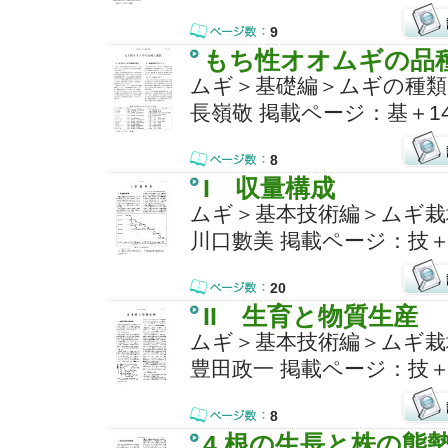
9
もち性オオムギの品
ムギ＞基礎編＞ムギの種類
長嶺敬 掲載ページ：基＋14
8
I 収量構成
ムギ＞基本技術編＞ムギ栽
川口數美 掲載ページ：技＋
20
II 生育と物質生産
ムギ＞基本技術編＞ムギ栽
豊田政一 掲載ページ：技＋
8
4.根の生長と株の態