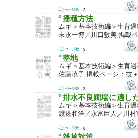
3
播種方法
ムギ＞基本技術編＞生育過
末永一博／川口數美 掲載ペ
3
整地
ムギ＞基本技術編＞生育過
佐藤暁子 掲載ページ：技＋
3
排水不良圃場に適し
ムギ＞基本技術編＞生育過
渡邊和洋／永富巨人／川村富
8
雑草対策