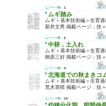
1
ムギ踏み
ムギ＞基本技術編＞生育過
新井文男 掲載ページ：技＋
2
中耕，土入れ
ムギ＞基本技術編＞生育過
桐原三好 掲載ページ：技＋
4
北海道での秋まきコ
ムギ＞基本技術編＞生育過
荒木英晴 掲載ページ：技＋1
14
幼穂分化期，節間伸