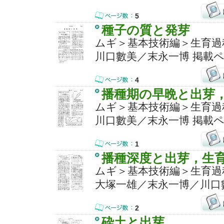
5
種子の質と発芽
ムギ＞基本技術編＞生育過
川口數美／末永一博 掲載ペ
4
播種期の早晩と出芽
ムギ＞基本技術編＞生育過
川口數美／末永一博 掲載ペ
1
播種深度と出芽，生
ムギ＞基本技術編＞生育過
大塚一雄／末永一博／川口數
2
砕土と出芽