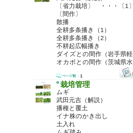
〔省力栽培〕 ・・・〔1
〔間作〕
散播
全耕多条播き（1）
全耕多条播き（2）
不耕起広幅播き
ダイズとの間作（岩手県軽
オカボとの間作（茨城県水
1
栽培管理
ムギ
武田元吉（解説）
播種と覆土
イナ株のかき出し
土入れ
ムギ踏み