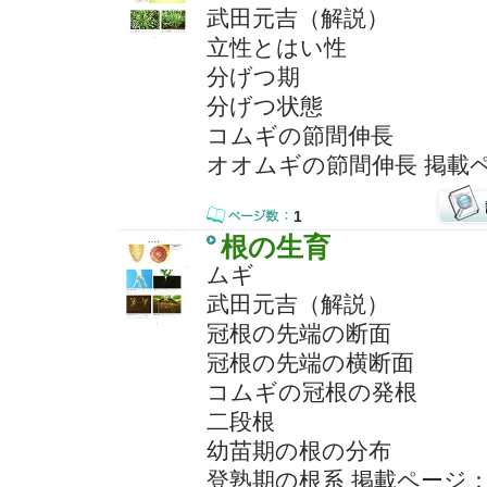
武田元吉（解説）
立性とはい性
分げつ期
分げつ状態
コムギの節間伸長
オオムギの節間伸長 掲載
1
根の生育
ムギ
武田元吉（解説）
冠根の先端の断面
冠根の先端の横断面
コムギの冠根の発根
二段根
幼苗期の根の分布
登熟期の根系 掲載ページ：