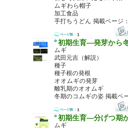
ムギわら帽子
加工食品
手打ちうどん 掲載ページ
1
初期生育―発芽から
ムギ
武田元吉（解説）
種子
種子根の発根
オオムギの発芽
離乳期のオオムギ
冬期のコムギの姿 掲載ペ
1
初期生育―分げつ期
ムギ