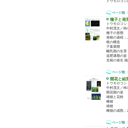
トウモロコシ
種子と発
トウモロコシ
中村茂文／柿
種子の形態
発根の過程；上
根の構造
子葉展開
離乳期の生育
追肥適期の姿
支根の発生 
開花と結
トウモロコシ
中村茂文／柿
開花期の姿
雄穂と花粉
雌穂
雄穂
雌穂の成熟；