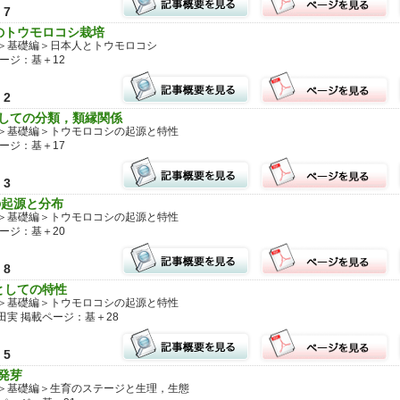
7
後のトウモロコシ栽培
＞基礎編＞日本人とトウモロコシ
ージ：基＋12
2
としての分類，類縁関係
＞基礎編＞トウモロコシの起源と特性
ージ：基＋17
3
の起源と分布
＞基礎編＞トウモロコシの起源と特性
ージ：基＋20
8
物としての特性
＞基礎編＞トウモロコシの起源と特性
田実 掲載ページ：基＋28
5
発芽
＞基礎編＞生育のステージと生理，生態