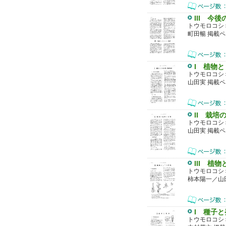
III 今
トウモロコシ
町田暢 掲載ペ
I 植物
トウモロコシ
山田実 掲載ペ
II 栽培
トウモロコシ
山田実 掲載ペ
III 植
トウモロコシ
柿本陽一／山
I 種子と
トウモロコシ