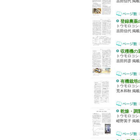
吉田信代 掲載
登録農薬
トウモロコシ
吉田信代 掲載
収穫機の
トウモロコシ
吉田邦彦 掲載
有機栽培
トウモロコシ
荒木和秋 掲載
乾燥・調
トウモロコシ
嶝野英子 掲載