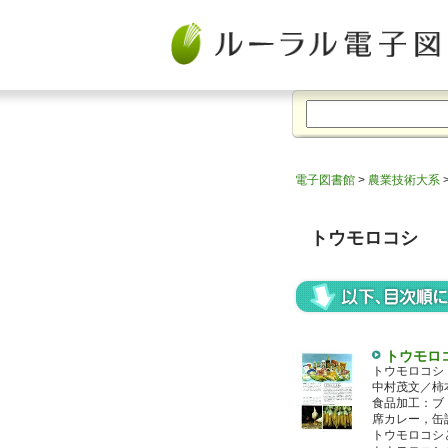
電子図書館
>
農業技術大系
トウモロコシ
トウモロ
トウモロコシ
中村茂文／柿
食品加工：ブ
席カレー，缶
トウモロコシ