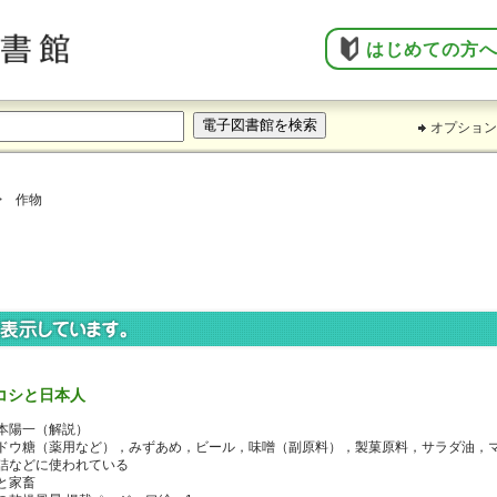
はじめての方
オプション
> 作物
コシと日本人
本陽一（解説）
ドウ糖（薬用など），みずあめ，ビール，味噌（副原料），製菓原料，サラダ油，
詰などに使われている
と家畜