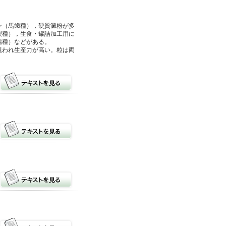
ン（馬歯種），硬質澱粉が多
裂種），生食・罐詰加工用に
糯種）などがある。
現われ生産力が高い。粒は両