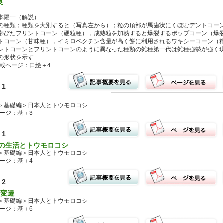
良
本陽一（解説）
の種類；種類を大別すると（写真左から）；粒の頂部が馬歯状にくぼむデントコー
帯びたフリントコーン（硬粒種），成熟粒を加熱すると爆裂するポップコーン（爆
トコーン（甘味種），イミロペクチン含量が高く餅に利用されるワキシーコーン（
ントコーンとフリントコーンのように異なった種類の雑種第一代は雑種強勢が強く
の形状を示す
掲載ページ：口絵＋4
1
＞基礎編＞日本人とトウモロコシ
ページ：基＋3
1
人の生活とトウモロコシ
＞基礎編＞日本人とトウモロコシ
ページ：基＋4
2
の変遷
＞基礎編＞日本人とトウモロコシ
ページ：基＋6