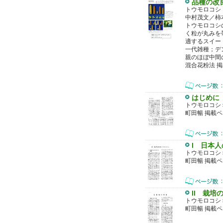
品種の改
トウモロコシ
中村茂文／柿
トウモロコシ
く粒が丸みを
適するスイー
一代雑種；デ
親のほぼ中間
混合花粉法 
はじめに
トウモロコシ
町田暢 掲載
I 日本
トウモロコシ
町田暢 掲載
II 栽培
トウモロコシ
町田暢 掲載