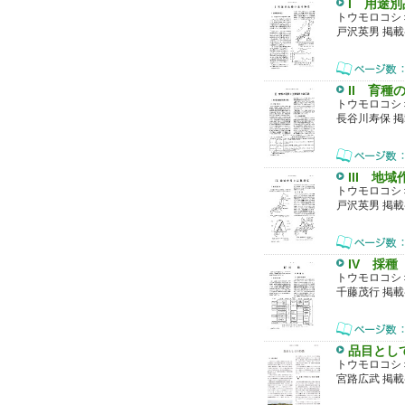
I 用途
トウモロコシ
戸沢英男 掲載
II 育
トウモロコシ
長谷川寿保 掲
III 地
トウモロコシ
戸沢英男 掲載
IV 採種
トウモロコシ
千藤茂行 掲載
品目とし
トウモロコシ
宮路広武 掲載