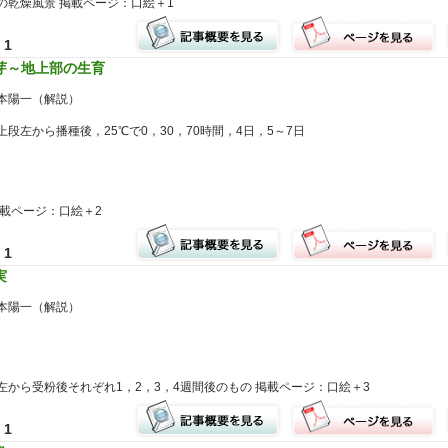
の乾燥風景 掲載ページ：口絵＋1
1
芽～地上部の生育
本陽一（解説）
段左から播種後，25℃で0，30，70時間，4日，5～7日
掲載ページ：口絵＋2
1
実
本陽一（解説）
左から受粉後それぞれ1，2，3，4週間後のもの 掲載ページ：口絵＋3
1