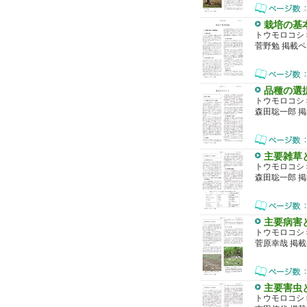
栽培の基
トウモロコシ
菅野勉 掲載ペ
品種の選
トウモロコシ
森田聡一郎 掲
主要雑草
トウモロコシ
森田聡一郎 掲
主要病害
トウモロコシ
菅原幸哉 掲載
主要害虫
トウモロコシ