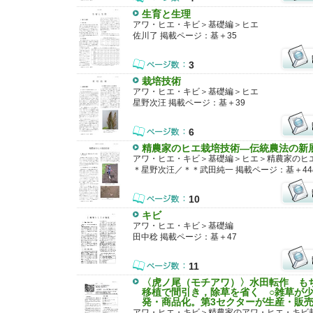
生育と生理
アワ・ヒエ・キビ＞基礎編＞ヒエ
佐川了 掲載ページ：基＋35
3
栽培技術
アワ・ヒエ・キビ＞基礎編＞ヒエ
星野次汪 掲載ページ：基＋39
6
精農家のヒエ栽培技術―伝統農法の新
アワ・ヒエ・キビ＞基礎編＞ヒエ＞精農家のヒ
＊星野次汪／＊＊武田純一 掲載ページ：基＋44
10
キビ
アワ・ヒエ・キビ＞基礎編
田中稔 掲載ページ：基＋47
11
〈虎ノ尾（モチアワ）〉水田転作 も
移植で間引き，除草を省く ○雑草が
発・商品化。第3セクターが生産・販
アワ・ヒエ・キビ＞精農家のアワ・ヒエ・キビ