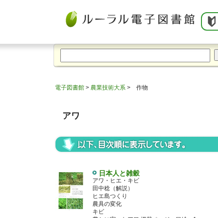
電子図書館
>
農業技術大系
> 作物
アワ
日本人と雑穀
アワ・ヒエ・キビ
田中稔（解説）
ヒエ島つくり
農具の変化
キビ