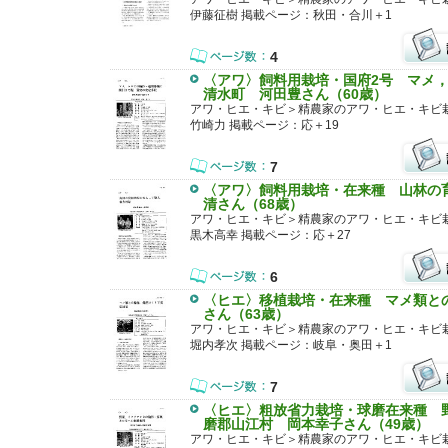
伊藤征樹 掲載ページ：秋田・合川＋1
4
〈アワ〉飼料用栽培・国府2号 マメ
清水町 河田豊さん（60歳）
アワ・ヒエ・キビ＞精農家のアワ・ヒエ・キビ
竹崎力 掲載ページ：応＋19
7
〈アワ〉飼料用栽培・在来種 山林の
清さん（68歳）
アワ・ヒエ・キビ＞精農家のアワ・ヒエ・キビ
黒木高幸 掲載ページ：応＋27
6
〈ヒエ〉移植栽培・在来種 マメ類と
さん（63歳）
アワ・ヒエ・キビ＞精農家のアワ・ヒエ・キビ
堀内孝次 掲載ページ：岐阜・奥田＋1
7
〈ヒエ〉粗放省力栽培・球磨在来種 
磨郡山江村 岡本幸子さん（49歳）
アワ・ヒエ・キビ＞精農家のアワ・ヒエ・キビ