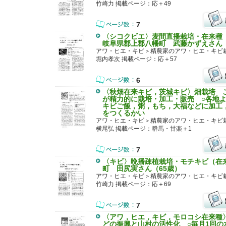
竹崎力 掲載ページ：応＋49
7
〈シコクビエ〉麦間直播栽培・在来
岐阜県郡上郡八幡町 武藤かずえさん（
アワ・ヒエ・キビ＞精農家のアワ・ヒエ・キビ
堀内孝次 掲載ページ：応＋57
6
〈秋畑在来キビ，茨城キビ〉畑栽培 
が精力的に栽培・加工・販売 ○各地よ
キビご飯，粥，もち，大福などに加工
をつくるかい
アワ・ヒエ・キビ＞精農家のアワ・ヒエ・キビ
横尾弘 掲載ページ：群馬・甘楽＋1
7
〈キビ〉晩播疎植栽培・モチキビ（在
町 田尻実さん（65歳）
アワ・ヒエ・キビ＞精農家のアワ・ヒエ・キビ
竹崎力 掲載ページ：応＋69
7
〈アワ，ヒエ，キビ，モロコシ在来種
どの振興と山村の活性化 ○毎月1回