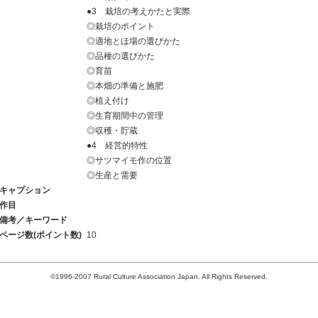
●3 栽培の考えかたと実際
◎栽培のポイント
◎適地とほ場の選びかた
◎品種の選びかた
◎育苗
◎本畑の準備と施肥
◎植え付け
◎生育期間中の管理
◎収穫・貯蔵
●4 経営的特性
◎サツマイモ作の位置
◎生産と需要
キャプション
作目
備考／キーワード
ページ数(ポイント数)
10
©1996-2007 Rural Culture Association Japan. All Rights Reserved.