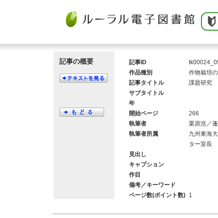
記事の概要
記事ID
tk00024_0
作品種別
作物栽培の
記事タイトル
課題研究 
サブタイトル
年
開始ページ
266
執筆者
栗原浩／蓬
執筆者所属
九州東海大
ター室長
見出し
キャプション
作目
備考／キーワード
ページ数(ポイント数)
1