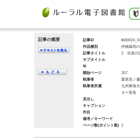
記事の概要
記事ID
tk00024_0
作品種別
作物栽培の
記事タイトル
2 生産の
サブタイトル
年
開始ページ
207
執筆者
栗原浩／蓬
執筆者所属
九州東海大
ター室長
見出し
キャプション
作目
備考／キーワード
ページ数(ポイント数)
2